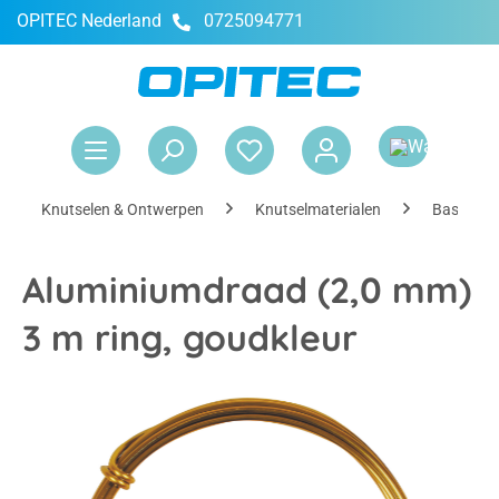
OPITEC Nederland
0725094771
hoofdinhoud
Win
Knutselen & Ontwerpen
Knutselmaterialen
Basismate
Aluminiumdraad (2,0 mm)
3 m ring, goudkleur
Afbeeldingengalerij overslaan