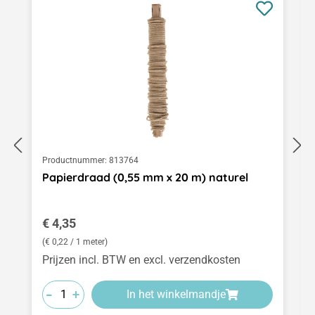
Productnummer:
813764
Papierdraad (0,55 mm x 20 m) naturel
Normale prijs:
€ 4,35
(€ 0,22 / 1 meter)
Prijzen incl. BTW en excl. verzendkosten
-
-
-
+
+
+
In het winkelmandje