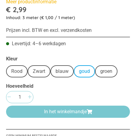
Meer productinformatie
€ 2,99
Inhoud:
3 meter
(€ 1,00 / 1 meter)
Prijzen incl. BTW en excl. verzendkosten
Levertijd: 4–6 werkdagen
Selecteer
Kleur
Rood
Zwart
blauw
goud
groen
Hoeveelheid
Producthoeveelheid: Voer de gewenste hoeve
In het winkelmandje
GEEN MINIMUM BESTELWAARDE