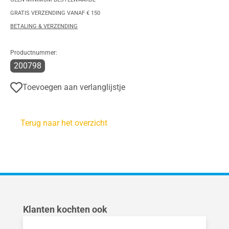
GRATIS VERZENDING VANAF € 150
BETALING & VERZENDING
Productnummer:
200798
Toevoegen aan verlanglijstje
Terug naar het overzicht
Productgalerij overslaan
Klanten kochten ook