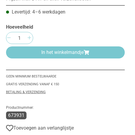
Levertijd: 4–6 werkdagen
Hoeveelheid
Producthoeveelheid: Voer de gewenste h
In het winkelmandje
GEEN MINIMUM BESTELWAARDE
GRATIS VERZENDING VANAF € 150
BETALING & VERZENDING
Productnummer:
673931
Toevoegen aan verlanglijstje