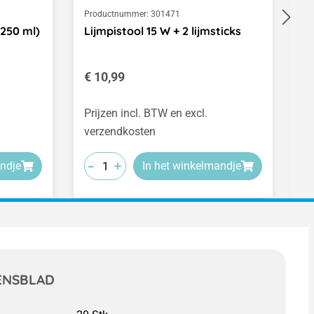
Productnummer:
301471
Pr
 250 ml)
Lijmpistool 15 W + 2 lijmsticks
S
z
Normale prijs:
N
€ 10,99
€
(€
Prijzen incl. BTW en excl.
Pr
verzendkosten
v
-
-
-
+
+
+
ndje
In het winkelmandje
ENSBLAD