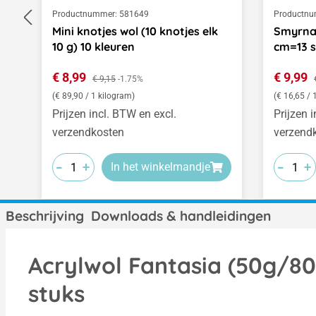
Productnummer:
581649
Productnu
Mini knotjes wol (10 knotjes elk
Smyrnas
10 g) 10 kleuren
cm=13 s
Verkoopprijs:
Verkoop
€ 8,99
Normale prijs:
€ 9,99
€ 9,15
-1.75%
(€ 89,90 / 1 kilogram)
(€ 16,65 / 
Prijzen incl. BTW en excl.
Prijzen 
verzendkosten
verzend
-
-
-
-
-
-
+
+
+
+
+
+
In het winkelmandje
Beschrijving
Downloads & handleidingen
Acrylwol Fantasia (50g/80m
stuks