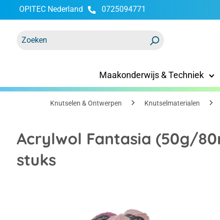
OPITEC Nederland
0725094771
oekopdracht
Ga naar de hoofdnavigatie
Maakonderwijs & Techniek
Knutselen & Ontwerpen
Knutselmaterialen
Acrylwol Fantasia (50g/80m
stuks
Afbeeldingengalerij overslaan