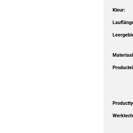
Kleur:
Laufläng
Leergebi
Materiaal
Producte
Productt
Werktech