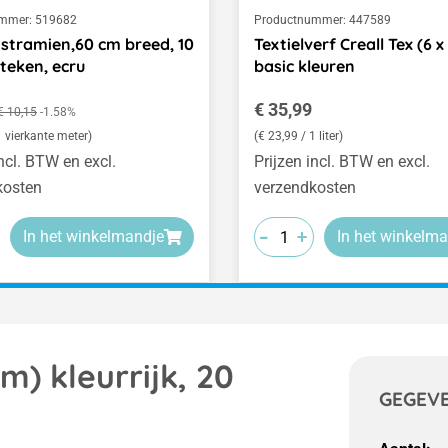
mmer:
519682
Productnummer:
447589
tramien,60 cm breed, 10
Textielverf Creall Tex (6 x
teken, ecru
basic kleuren
prijs:
Normale prijs:
Normale prijs:
€ 35,99
€ 10,15
-1.58%
1 vierkante meter)
(€ 23,99 / 1 liter)
incl. BTW en excl.
Prijzen incl. BTW en excl.
kosten
verzendkosten
-
-
-
+
+
+
In het winkelmandje
In het winkelma
) kleurrijk, 20
GEGEV