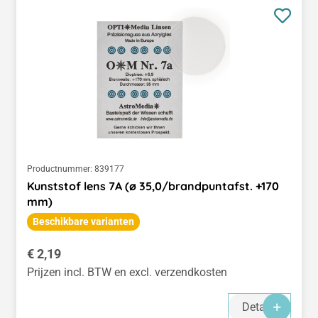
Productnummer:
839177
Kunststof lens 7A (ø 35,0/brandpuntafst. +170
mm)
Beschikbare varianten
Normale prijs:
€ 2,19
Prijzen incl. BTW en excl. verzendkosten
Details