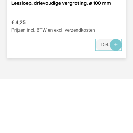
Leesloep, drievoudige vergroting, ø 100 mm
Normale prijs:
€ 4,25
Prijzen incl. BTW en excl. verzendkosten
Details