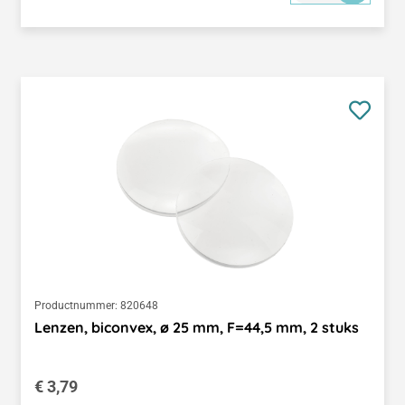
Productnummer:
820648
Lenzen, biconvex, ø 25 mm, F=44,5 mm, 2 stuks
Normale prijs:
€ 3,79