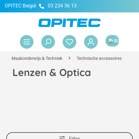
OPITEC België
03 234 36 13
hoofdinhoud
Win
Maakonderwijs & Techniek
Technische accessoires
L
Lenzen & Optica
Filter