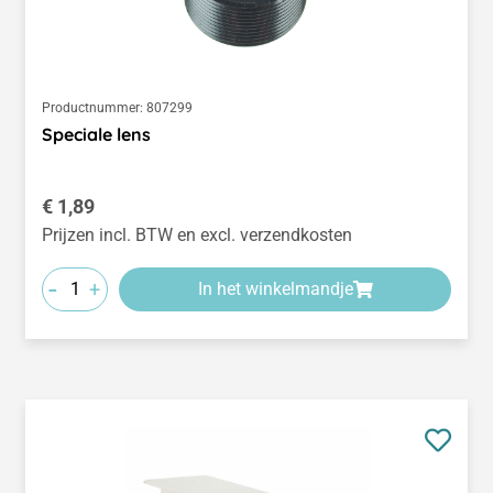
Productnummer:
807299
Speciale lens
Normale prijs:
€ 1,89
Prijzen incl. BTW en excl. verzendkosten
-
+
In het winkelmandje