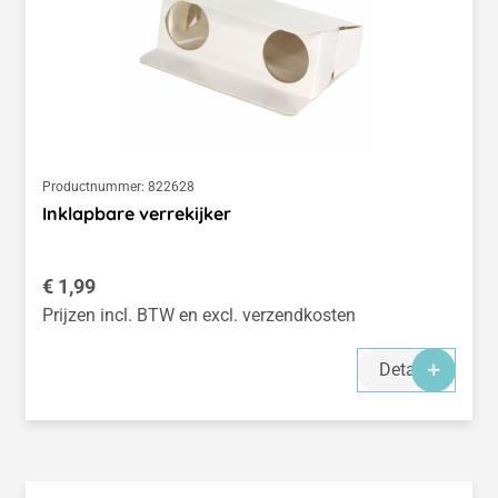
Productnummer:
822628
Inklapbare verrekijker
Normale prijs:
€ 1,99
Prijzen incl. BTW en excl. verzendkosten
Details