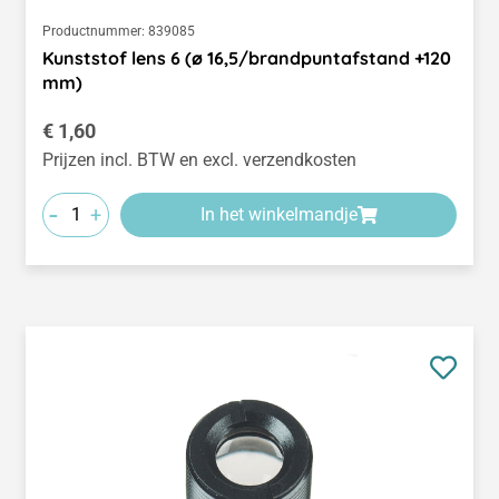
Productnummer:
839085
Kunststof lens 6 (ø 16,5/brandpuntafstand +120
mm)
Normale prijs:
€ 1,60
Prijzen incl. BTW en excl. verzendkosten
-
+
In het winkelmandje