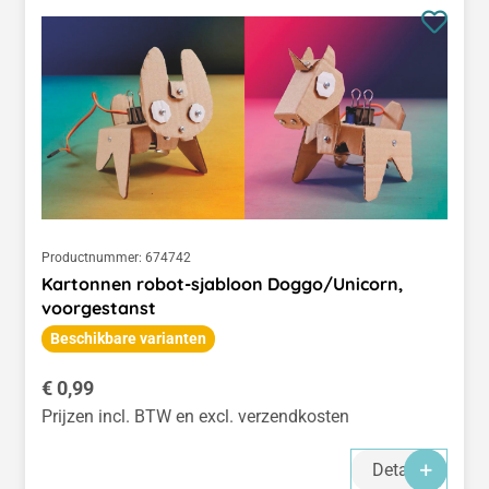
Productnummer:
674742
Kartonnen robot-sjabloon Doggo/Unicorn,
voorgestanst
Beschikbare varianten
Normale prijs:
€ 0,99
Prijzen incl. BTW en excl. verzendkosten
Details