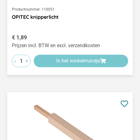
Productnummer:
110051
OPITEC knipperlicht
Normale prijs:
€ 1,89
Prijzen incl. BTW en excl. verzendkosten
-
+
In het winkelmandje