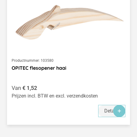
Productnummer:
103580
OPITEC flesopener haai
Normale prijs:
Van
€ 1,52
Prijzen incl. BTW en excl. verzendkosten
Details