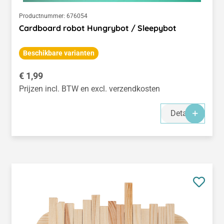
Productnummer:
676054
Cardboard robot Hungrybot / Sleepybot
Beschikbare varianten
Normale prijs:
€ 1,99
Prijzen incl. BTW en excl. verzendkosten
Details