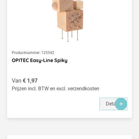
Productnummer:
125542
OPITEC Easy-Line Spiky
Normale prijs:
Van
€ 1,97
Prijzen incl. BTW en excl. verzendkosten
Details