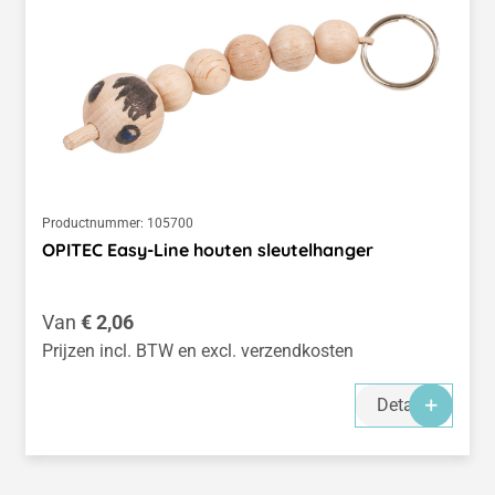
Productnummer:
105700
OPITEC Easy-Line houten sleutelhanger
Normale prijs:
Van
€ 2,06
Prijzen incl. BTW en excl. verzendkosten
Details