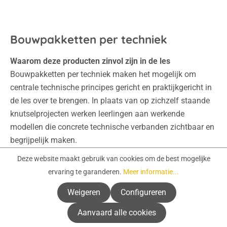
Bouwpakketten per techniek
Waarom deze producten zinvol zijn in de les
Bouwpakketten per techniek maken het mogelijk om
centrale technische principes gericht en praktijkgericht in
de les over te brengen. In plaats van op zichzelf staande
knutselprojecten werken leerlingen aan werkende
modellen die concrete technische verbanden zichtbaar en
begrijpelijk maken.
Voor docenten betekent de indeling per techniek een
Deze website maakt gebruik van cookies om de best mogelijke
duidelijke verlichting bij de planning. Of het nu gaat om
ervaring te garanderen.
Meer informatie...
mechanica, elektronica of hernieuwbare energie – het
Weigeren
Configureren
juiste materiaal kan direct aan het betreffende
lesonderwerp worden gekoppeld. Zo ontstaat er een rode
Aanvaard alle cookies
draad tussen het leerplan, de lesmodule en het praktische