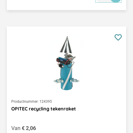
Productnummer:
124395
OPITEC recycling tekenraket
Normale prijs:
Van
€ 2,06