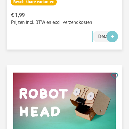
Beschikbare varianten
Normale prijs:
€ 1,99
Prijzen incl. BTW en excl. verzendkosten
Details