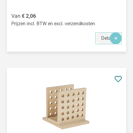
Normale prijs:
Van
€ 2,06
Prijzen incl. BTW en excl. verzendkosten
Details