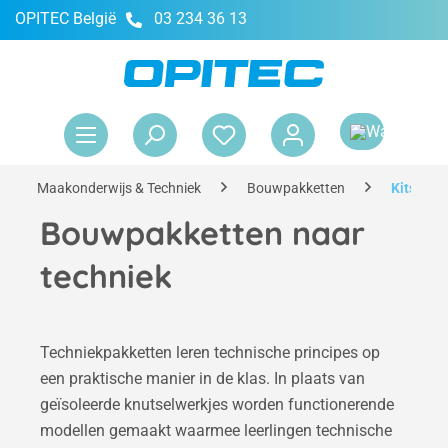
OPITEC België
03 234 36 13
hoofdinhoud
Win
Maakonderwijs & Techniek
Bouwpakketten
Kits vol
Bouwpakketten naar
techniek
Techniekpakketten leren technische principes op
een praktische manier in de klas. In plaats van
geïsoleerde knutselwerkjes worden functionerende
modellen gemaakt waarmee leerlingen technische