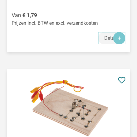
Normale prijs:
Van
€ 1,79
Prijzen incl. BTW en excl. verzendkosten
Details