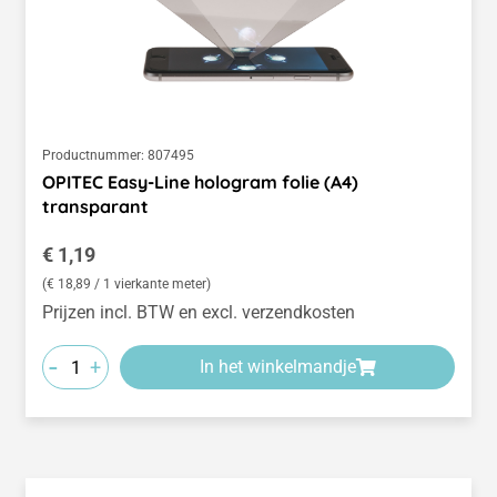
Productnummer:
807495
OPITEC Easy-Line hologram folie (A4)
transparant
Normale prijs:
€ 1,19
(€ 18,89 / 1 vierkante meter)
Prijzen incl. BTW en excl. verzendkosten
-
+
In het winkelmandje