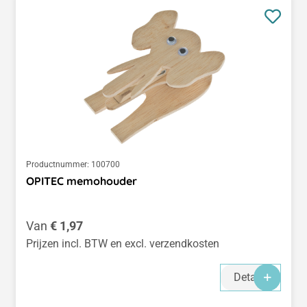
Productnummer:
100700
OPITEC memohouder
Normale prijs:
Van
€ 1,97
Prijzen incl. BTW en excl. verzendkosten
Details