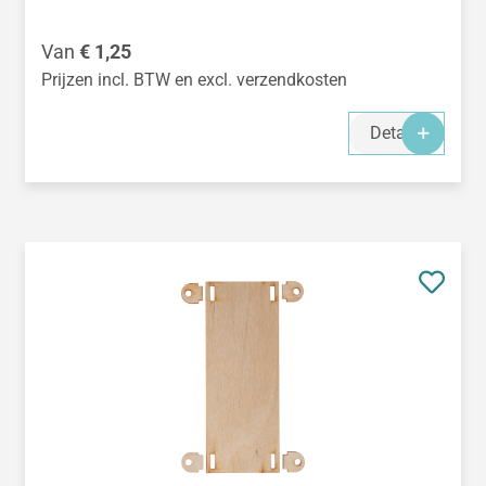
Normale prijs:
Van
€ 1,25
Prijzen incl. BTW en excl. verzendkosten
Details