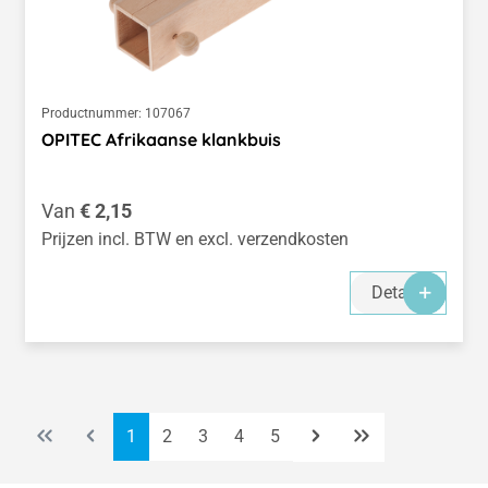
Productnummer:
107067
OPITEC Afrikaanse klankbuis
Normale prijs:
Van
€ 2,15
Prijzen incl. BTW en excl. verzendkosten
Details
Pagina
Pagina
Pagina
Pagina
Pagina
1
2
3
4
5