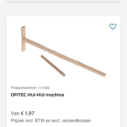
Productnummer:
111600
OPITEC HUI-HUI machine
Normale prijs:
Van
€ 1,97
Prijzen incl. BTW en excl. verzendkosten