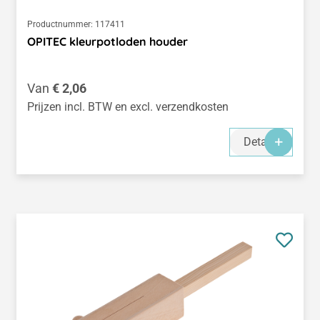
Productnummer:
117411
OPITEC kleurpotloden houder
Normale prijs:
Van
€ 2,06
Prijzen incl. BTW en excl. verzendkosten
Details