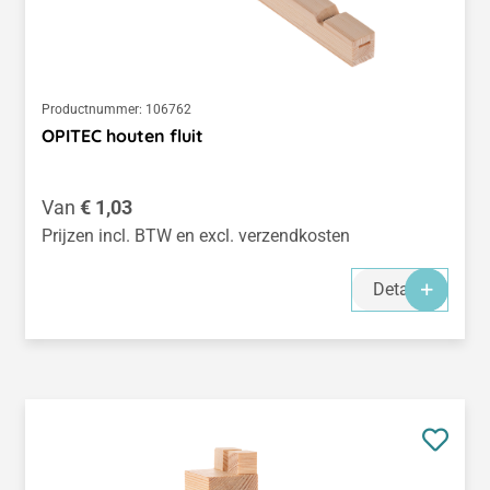
Productnummer:
106762
OPITEC houten fluit
Normale prijs:
Van
€ 1,03
Prijzen incl. BTW en excl. verzendkosten
Details