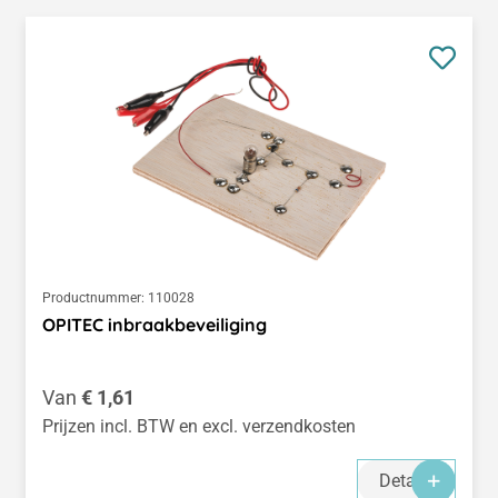
Productnummer:
110028
OPITEC inbraakbeveiliging
Normale prijs:
Van
€ 1,61
Prijzen incl. BTW en excl. verzendkosten
Details