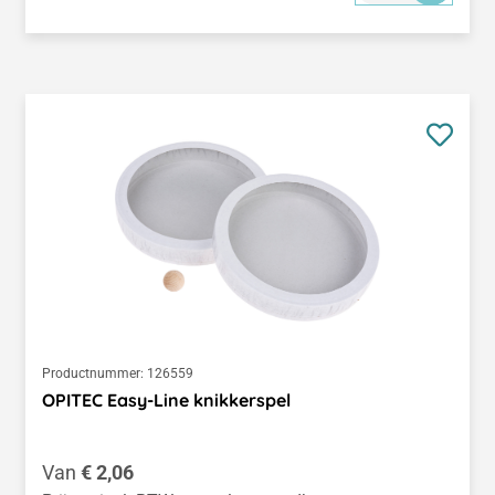
Productnummer:
126559
OPITEC Easy-Line knikkerspel
Normale prijs:
Van
€ 2,06