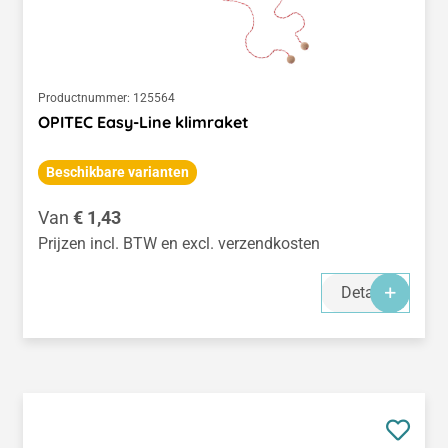
Productnummer:
125564
OPITEC Easy-Line klimraket
Beschikbare varianten
Normale prijs:
Van
€ 1,43
Prijzen incl. BTW en excl. verzendkosten
Details