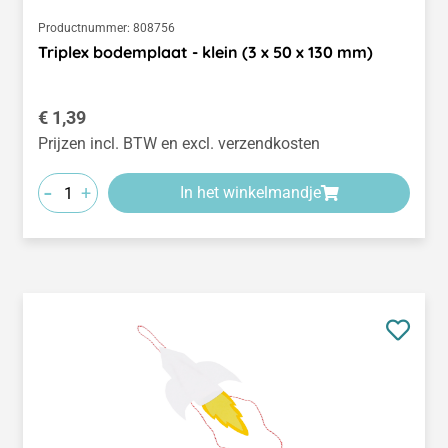
Productnummer:
808756
Triplex bodemplaat - klein (3 x 50 x 130 mm)
Normale prijs:
€ 1,39
Prijzen incl. BTW en excl. verzendkosten
-
+
In het winkelmandje