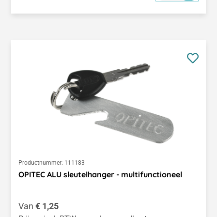
Productnummer:
111183
OPITEC ALU sleutelhanger - multifunctioneel
Normale prijs:
Van
€ 1,25