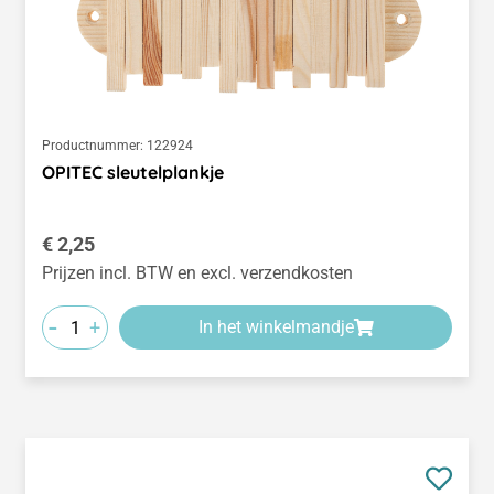
Productnummer:
122924
OPITEC sleutelplankje
Normale prijs:
€ 2,25
Prijzen incl. BTW en excl. verzendkosten
-
+
In het winkelmandje