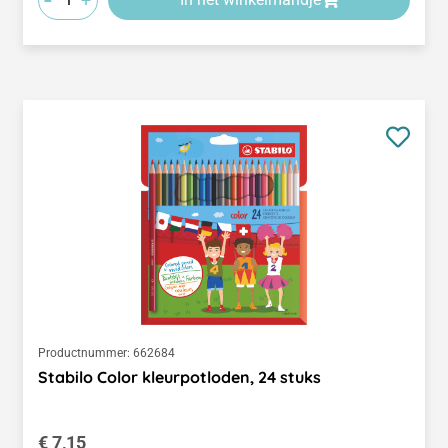
Productnummer:
662684
Stabilo Color kleurpotloden, 24 stuks
Normale prijs:
€ 7,15