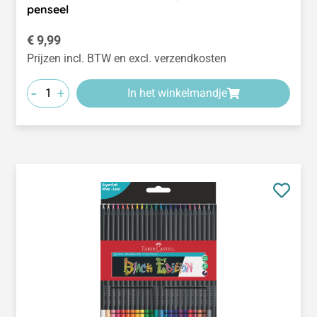
penseel
Normale prijs:
€ 9,99
Prijzen incl. BTW en excl. verzendkosten
-
+
In het winkelmandje