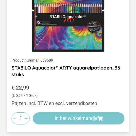
Productnummer:
668509
STABILO Aquacolor® ARTY aquarelpotloden, 36
stuks
Normale prijs:
€ 22,99
(€ 0,64 / 1 Stuk)
Prijzen incl. BTW en excl. verzendkosten
-
+
In het winkelmandje