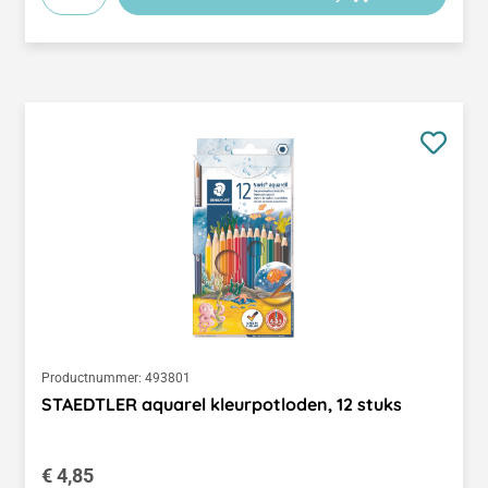
Productnummer:
493801
STAEDTLER aquarel kleurpotloden, 12 stuks
Normale prijs:
€ 4,85