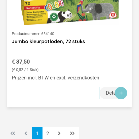
Productnummer:
654140
Jumbo kleurpotloden, 72 stuks
Normale prijs:
€ 37,50
(€ 0,52 / 1 Stuk)
Prijzen incl. BTW en excl. verzendkosten
Details
Pagina
Pagina
1
2