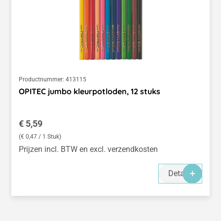
Productnummer:
413115
OPITEC jumbo kleurpotloden, 12 stuks
Normale prijs:
€ 5,59
(€ 0,47 / 1 Stuk)
Prijzen incl. BTW en excl. verzendkosten
Details