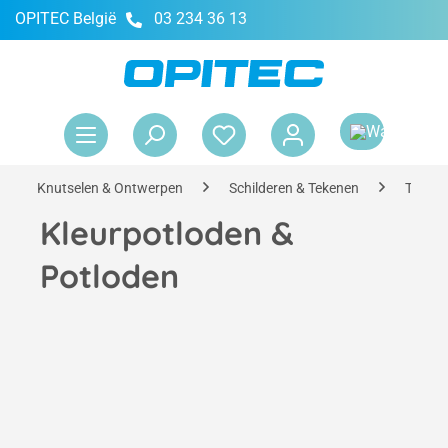
OPITEC België
03 234 36 13
hoofdinhoud
Win
Knutselen & Ontwerpen
Schilderen & Tekenen
Teken
Kleurpotloden &
Potloden