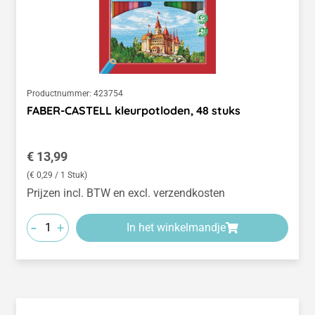
Productnummer:
423754
FABER-CASTELL kleurpotloden, 48 stuks
Normale prijs:
€ 13,99
(€ 0,29 / 1 Stuk)
Prijzen incl. BTW en excl. verzendkosten
-
+
In het winkelmandje