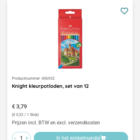
Productnummer:
406932
Knight kleurpotloden, set van 12
Normale prijs:
€ 3,79
(€ 0,32 / 1 Stuk)
Prijzen incl. BTW en excl. verzendkosten
-
+
In het winkelmandje