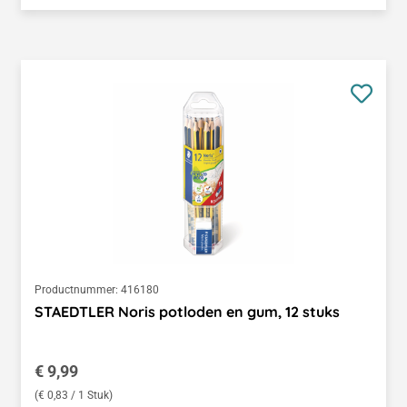
Productnummer:
416180
STAEDTLER Noris potloden en gum, 12 stuks
Normale prijs:
€ 9,99
(€ 0,83 / 1 Stuk)