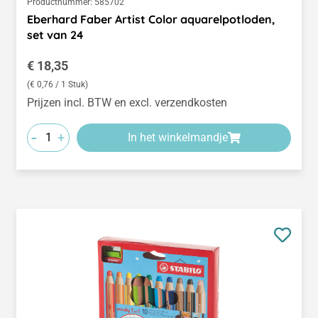
Productnummer:
585702
Eberhard Faber Artist Color aquarelpotloden,
set van 24
Normale prijs:
€ 18,35
(€ 0,76 / 1 Stuk)
Prijzen incl. BTW en excl. verzendkosten
-
+
In het winkelmandje