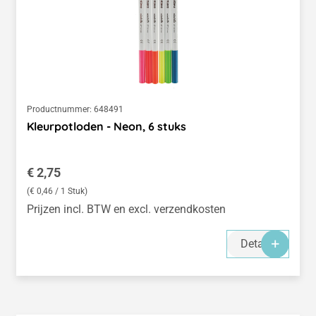
Productnummer:
648491
Kleurpotloden - Neon, 6 stuks
Normale prijs:
€ 2,75
(€ 0,46 / 1 Stuk)
Prijzen incl. BTW en excl. verzendkosten
Details