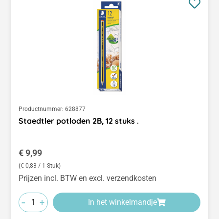
Productnummer:
628877
Staedtler potloden 2B, 12 stuks .
Normale prijs:
€ 9,99
(€ 0,83 / 1 Stuk)
Prijzen incl. BTW en excl. verzendkosten
-
+
In het winkelmandje