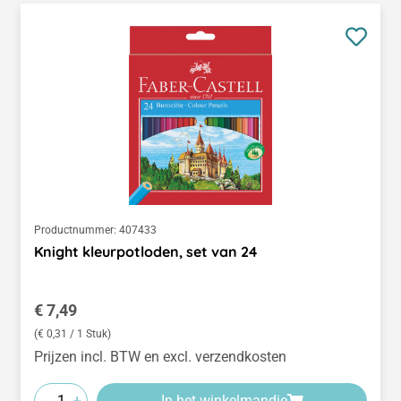
Productnummer:
407433
Knight kleurpotloden, set van 24
Normale prijs:
€ 7,49
(€ 0,31 / 1 Stuk)
Prijzen incl. BTW en excl. verzendkosten
-
+
In het winkelmandje