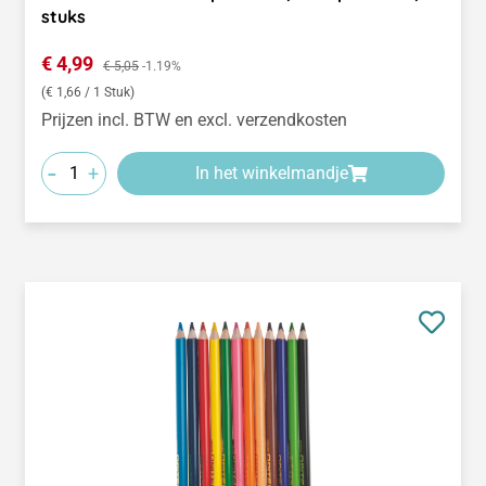
stuks
Verkoopprijs:
€ 4,99
Normale prijs:
€ 5,05
-1.19%
(€ 1,66 / 1 Stuk)
Prijzen incl. BTW en excl. verzendkosten
-
+
In het winkelmandje