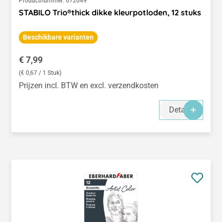
Productnummer:
672049
STABILO Trio®thick dikke kleurpotloden, 12 stuks
Beschikbare varianten
Normale prijs:
€ 7,99
(€ 0,67 / 1 Stuk)
Prijzen incl. BTW en excl. verzendkosten
Details