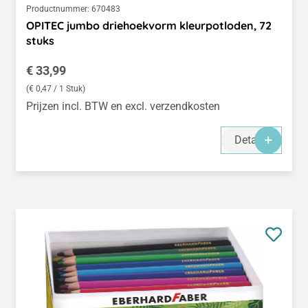
Productnummer:
670483
OPITEC jumbo driehoekvorm kleurpotloden, 72
stuks
Normale prijs:
€ 33,99
(€ 0,47 / 1 Stuk)
Prijzen incl. BTW en excl. verzendkosten
Details