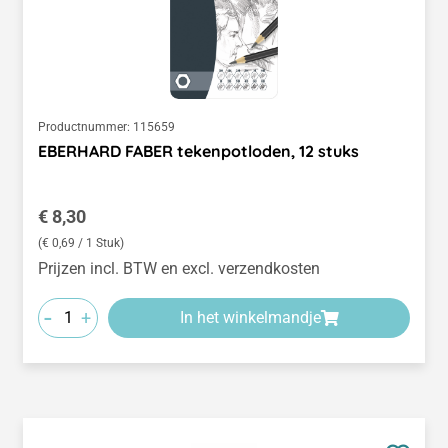
Productnummer:
115659
EBERHARD FABER tekenpotloden, 12 stuks
Normale prijs:
€ 8,30
(€ 0,69 / 1 Stuk)
Prijzen incl. BTW en excl. verzendkosten
-
+
In het winkelmandje