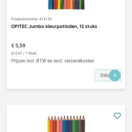
Productnummer:
413159
OPITEC Jumbo kleurpotloden, 12 stuks
Normale prijs:
€ 5,59
(€ 0,47 / 1 Stuk)
Prijzen incl. BTW en excl. verzendkosten
Details