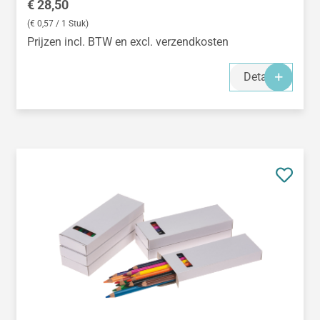
Normale prijs:
€ 28,50
(€ 0,57 / 1 Stuk)
Prijzen incl. BTW en excl. verzendkosten
Details