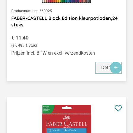
Productnummer:
660925
FABER-CASTELL Black Edition kleurpotloden,24
stuks
Normale prijs:
€ 11,40
(€ 0,48 / 1 Stuk)
Prijzen incl. BTW en excl. verzendkosten
Details