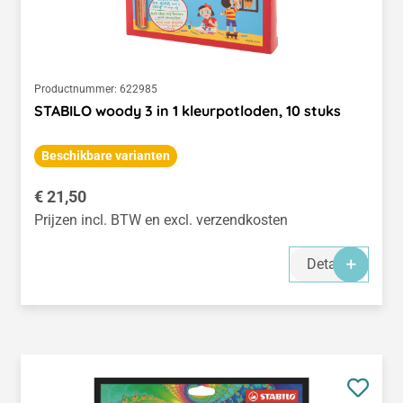
Productnummer:
622985
STABILO woody 3 in 1 kleurpotloden, 10 stuks
Beschikbare varianten
Normale prijs:
€ 21,50
Prijzen incl. BTW en excl. verzendkosten
Details