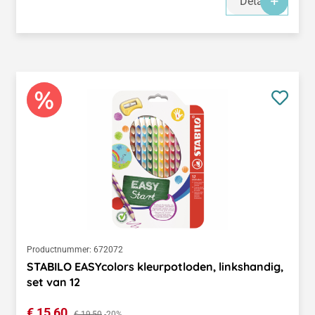
Details
Productnummer:
672072
STABILO EASYcolors kleurpotloden, linkshandig,
set van 12
Verkoopprijs:
€ 15,60
Normale prijs:
€ 19,50
-20%