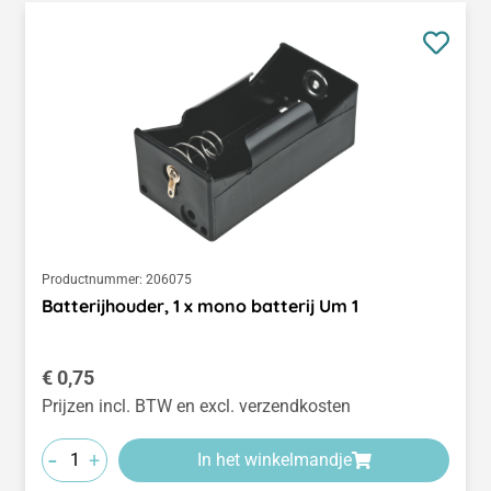
Productnummer:
206075
Batterijhouder, 1 x mono batterij Um 1
Normale prijs:
€ 0,75
Prijzen incl. BTW en excl. verzendkosten
-
+
In het winkelmandje