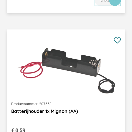
Productnummer:
207653
Batterijhouder 1x Mignon (AA)
Normale prijs:
€ 0,59