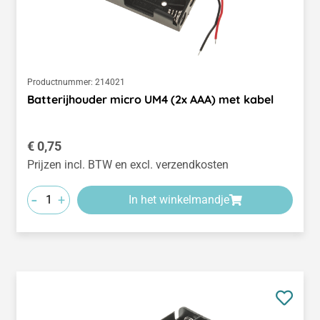
Productnummer:
214021
Batterijhouder micro UM4 (2x AAA) met kabel
Normale prijs:
€ 0,75
Prijzen incl. BTW en excl. verzendkosten
-
+
In het winkelmandje