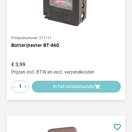
Productnummer:
217111
Batterijtester BT-860
Normale prijs:
€ 3,99
Prijzen incl. BTW en excl. verzendkosten
-
+
In het winkelmandje