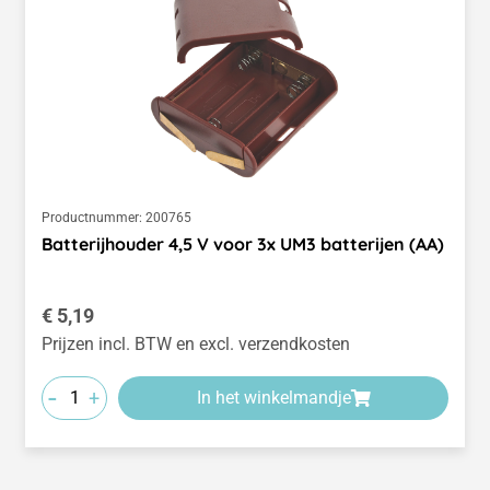
Productnummer:
200765
Batterijhouder 4,5 V voor 3x UM3 batterijen (AA)
Normale prijs:
€ 5,19
Prijzen incl. BTW en excl. verzendkosten
-
+
In het winkelmandje