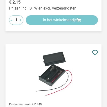
Normale prijs:
€ 2,15
Prijzen incl. BTW en excl. verzendkosten
-
+
In het winkelmandje
Productnummer:
211849