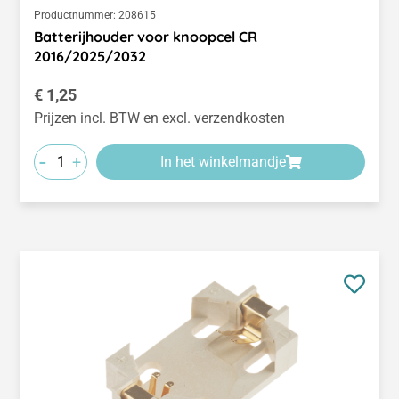
Productnummer:
208615
Batterijhouder voor knoopcel CR
2016/2025/2032
Normale prijs:
€ 1,25
Prijzen incl. BTW en excl. verzendkosten
-
+
In het winkelmandje