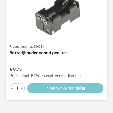
Productnummer:
206031
Batterijhouder voor 4 penlites
Normale prijs:
€ 0,75
Prijzen incl. BTW en excl. verzendkosten
-
+
In het winkelmandje