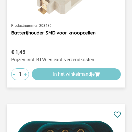
Productnummer:
208486
Batterijhouder SMD voor knoopcellen
Normale prijs:
€ 1,45
Prijzen incl. BTW en excl. verzendkosten
-
+
In het winkelmandje