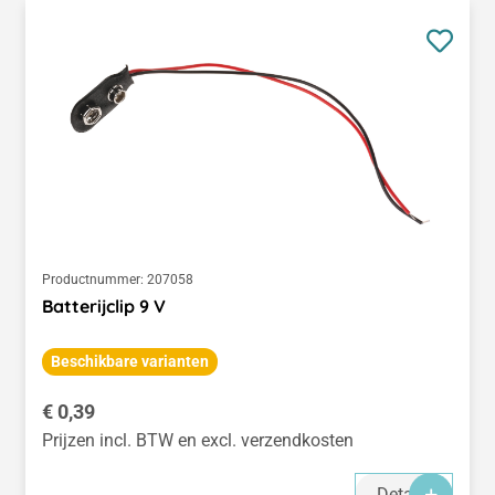
Productnummer:
207058
Batterijclip 9 V
Beschikbare varianten
Normale prijs:
€ 0,39
Prijzen incl. BTW en excl. verzendkosten
Details