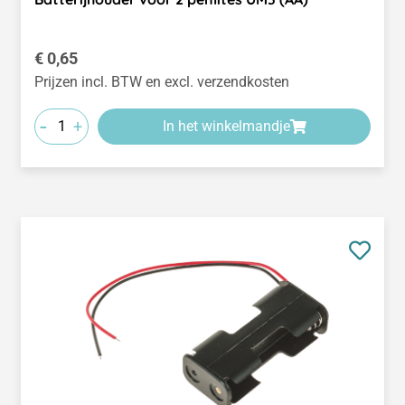
Normale prijs:
€ 0,65
Prijzen incl. BTW en excl. verzendkosten
-
+
In het winkelmandje