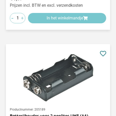
Prijzen incl. BTW en excl. verzendkosten
-
+
In het winkelmandje
Productnummer:
205189
Batterijhouder voor 2 penlites UM3 (AA)