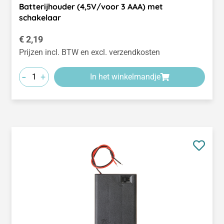
Batterijhouder (4,5V/voor 3 AAA) met
schakelaar
Normale prijs:
€ 2,19
Prijzen incl. BTW en excl. verzendkosten
-
+
In het winkelmandje