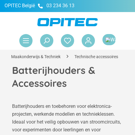
OPITEC België
03 234 36 13
hoofdinhoud
Win
Maakonderwijs & Techniek
Technische accessoires
B
Batterijhouders &
Accessoires
Batterijhouders en toebehoren voor elektronica-
projecten, werkende modellen en technieklessen.
Ideaal voor het veilig opbouwen van stroomcircuits,
voor experimenten door leerlingen en voor