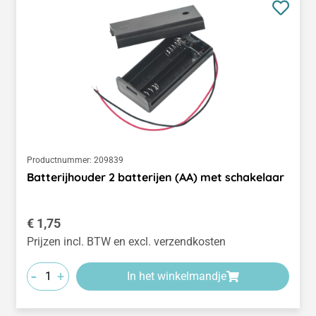
Productnummer:
209839
Batterijhouder 2 batterijen (AA) met schakelaar
Normale prijs:
€ 1,75
Prijzen incl. BTW en excl. verzendkosten
-
+
In het winkelmandje