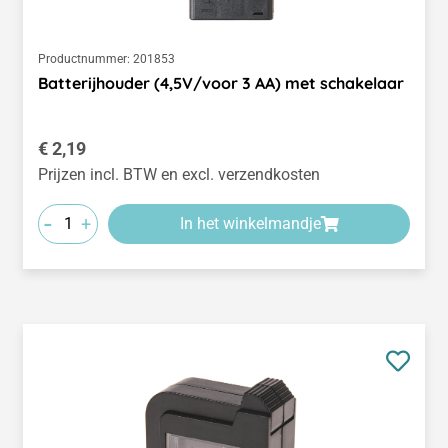
Productnummer:
201853
Batterijhouder (4,5V/voor 3 AA) met schakelaar
Normale prijs:
€ 2,19
Prijzen incl. BTW en excl. verzendkosten
-
+
In het winkelmandje