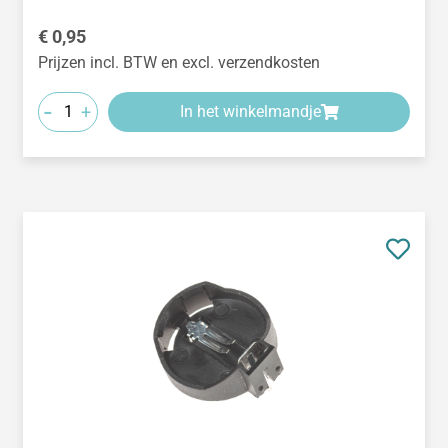
Normale prijs:
€ 0,95
Prijzen incl. BTW en excl. verzendkosten
-
+
In het winkelmandje