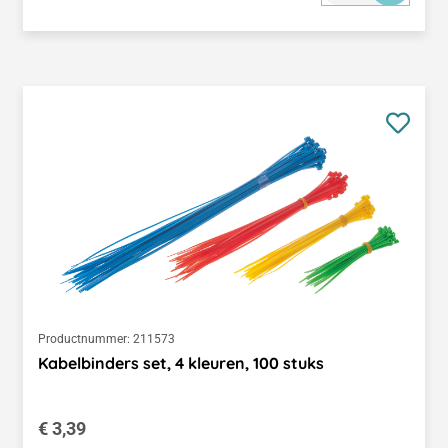
Productnummer:
211573
Kabelbinders set, 4 kleuren, 100 stuks
Normale prijs:
€ 3,39