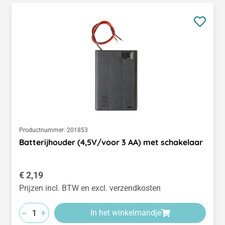
Productnummer:
201853
Batterijhouder (4,5V/voor 3 AA) met schakelaar
Normale prijs:
€ 2,19
Prijzen incl. BTW en excl. verzendkosten
-
+
In het winkelmandje