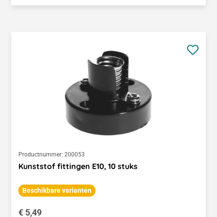
Productnummer:
200053
Kunststof fittingen E10, 10 stuks
Beschikbare varianten
Normale prijs:
€ 5,49