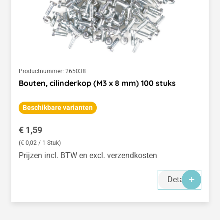
Productnummer:
265038
Bouten, cilinderkop (M3 x 8 mm) 100 stuks
Beschikbare varianten
Normale prijs:
€ 1,59
(€ 0,02 / 1 Stuk)
Prijzen incl. BTW en excl. verzendkosten
Details