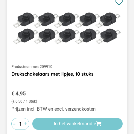
Productnummer:
209910
Drukschakelaars met lipjes, 10 stuks
Normale prijs:
€ 4,95
(€ 0,50 / 1 Stuk)
Prijzen incl. BTW en excl. verzendkosten
-
+
In het winkelmandje