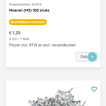
Productnummer:
267016
Moeren (M3) 100 stuks
Beschikbare varianten
Normale prijs:
€ 1,25
(€ 0,01 / 1 Stuk)
Prijzen incl. BTW en excl. verzendkosten
Details