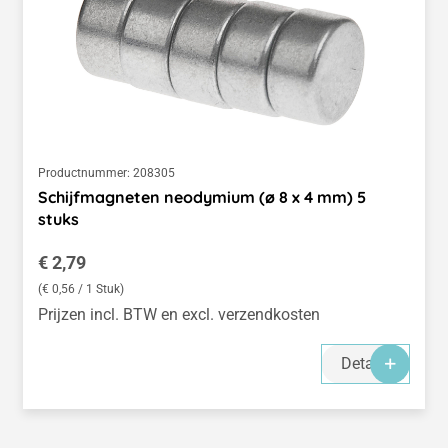
Productnummer:
208305
Schijfmagneten neodymium (ø 8 x 4 mm) 5
stuks
Normale prijs:
€ 2,79
(€ 0,56 / 1 Stuk)
Prijzen incl. BTW en excl. verzendkosten
Details