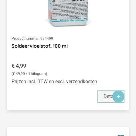
Productnummer:
994499
Soldeervloeistof, 100 ml
Normale prijs:
€ 4,99
(€ 49,90 / 1 kilogram)
Prijzen incl. BTW en excl. verzendkosten
Details