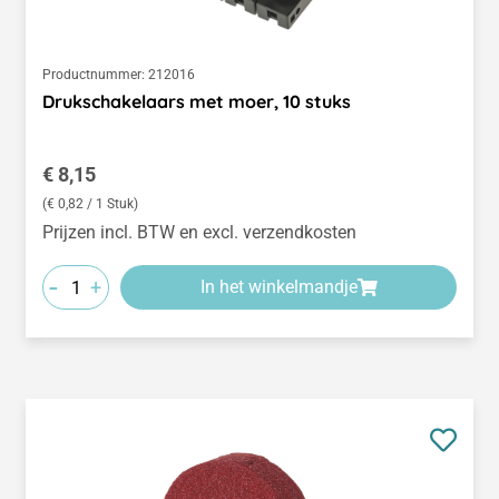
Productnummer:
212016
Drukschakelaars met moer, 10 stuks
Normale prijs:
€ 8,15
(€ 0,82 / 1 Stuk)
Prijzen incl. BTW en excl. verzendkosten
-
+
In het winkelmandje