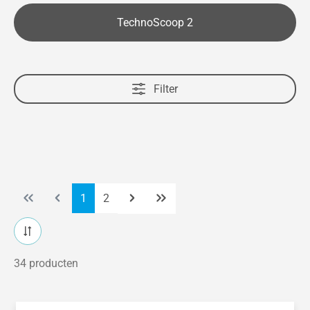
TechnoScoop 2
Filter
Pagina
Pagina
1
2
34 producten