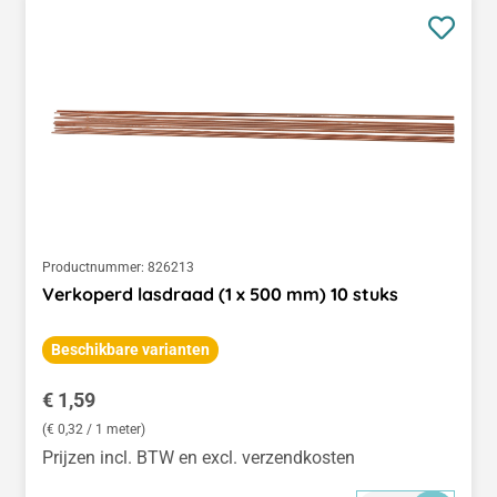
Productnummer:
826213
Verkoperd lasdraad (1 x 500 mm) 10 stuks
Beschikbare varianten
Normale prijs:
€ 1,59
(€ 0,32 / 1 meter)
Prijzen incl. BTW en excl. verzendkosten