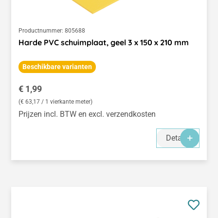
Productnummer:
805688
Harde PVC schuimplaat, geel 3 x 150 x 210 mm
Beschikbare varianten
Normale prijs:
€ 1,99
(€ 63,17 / 1 vierkante meter)
Prijzen incl. BTW en excl. verzendkosten
Details