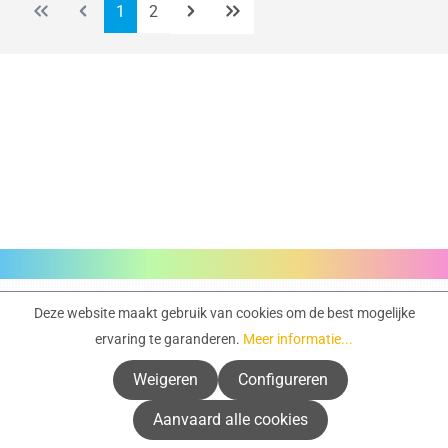
Pagina
Pagina
1
2
Servicehotline
Deze website maakt gebruik van cookies om de best mogelijke
ervaring te garanderen.
Meer informatie...
Info & ondersteuning
Weigeren
Configureren
Service
Aanvaard alle cookies