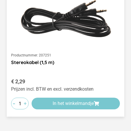
Productnummer:
207251
Stereokabel (1,5 m)
Normale prijs:
€ 2,29
Prijzen incl. BTW en excl. verzendkosten
-
+
In het winkelmandje