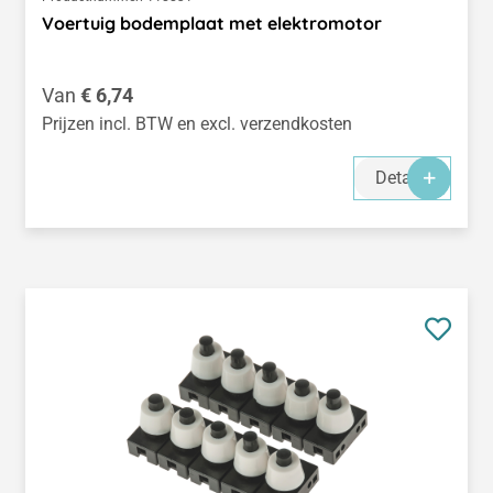
Voertuig bodemplaat met elektromotor
Normale prijs:
Van
€ 6,74
Prijzen incl. BTW en excl. verzendkosten
Details