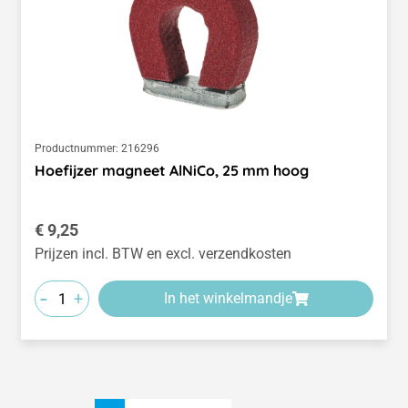
Productnummer:
216296
Hoefijzer magneet AlNiCo, 25 mm hoog
Normale prijs:
€ 9,25
Prijzen incl. BTW en excl. verzendkosten
-
+
In het winkelmandje