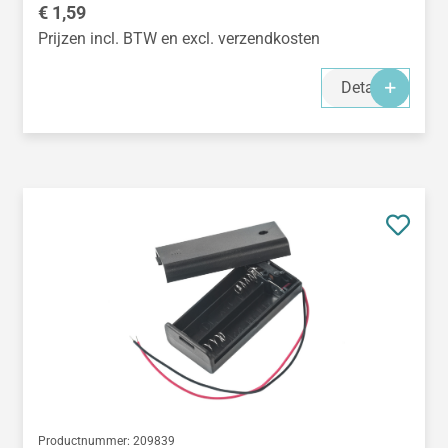
Normale prijs:
€ 1,59
Prijzen incl. BTW en excl. verzendkosten
Details
Productnummer:
209839