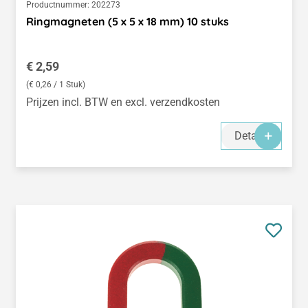
Productnummer:
202273
Ringmagneten (5 x 5 x 18 mm) 10 stuks
Normale prijs:
€ 2,59
(€ 0,26 / 1 Stuk)
Prijzen incl. BTW en excl. verzendkosten
Details