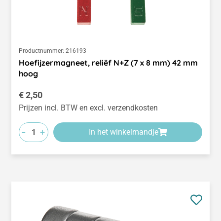
Productnummer:
216193
Hoefijzermagneet, reliëf N+Z (7 x 8 mm) 42 mm
hoog
Normale prijs:
€ 2,50
Prijzen incl. BTW en excl. verzendkosten
-
+
In het winkelmandje