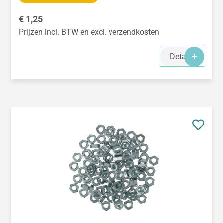
Normale prijs:
€ 1,25
Prijzen incl. BTW en excl. verzendkosten
Details