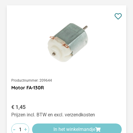
Productnummer:
209644
Motor FA-130R
Normale prijs:
€ 1,45
Prijzen incl. BTW en excl. verzendkosten
-
+
In het winkelmandje