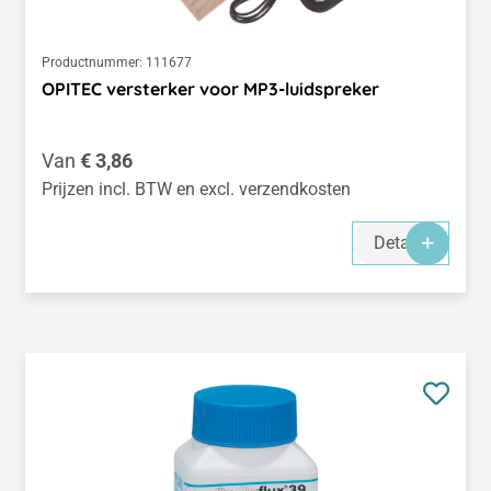
Productnummer:
111677
OPITEC versterker voor MP3-luidspreker
Normale prijs:
Van
€ 3,86
Prijzen incl. BTW en excl. verzendkosten
Details