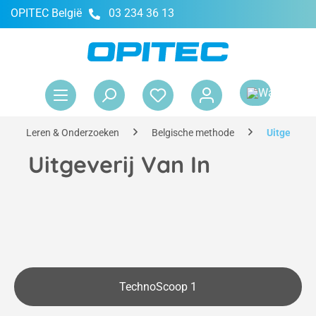
OPITEC België
03 234 36 13
hoofdinhoud
Win
Leren & Onderzoeken
Belgische methode
Uitgeverij 
Uitgeverij Van In
TechnoScoop 1