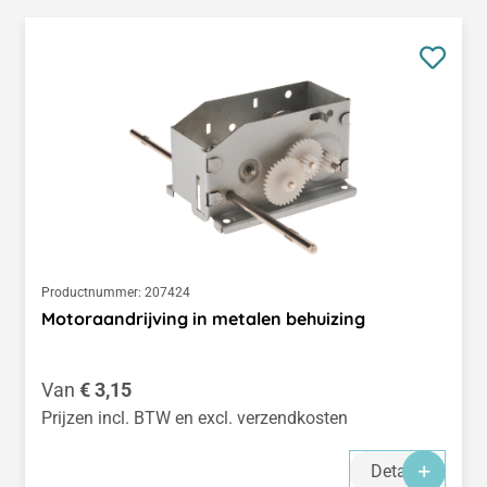
Productnummer:
207424
Motoraandrijving in metalen behuizing
Normale prijs:
Van
€ 3,15
Prijzen incl. BTW en excl. verzendkosten
Details