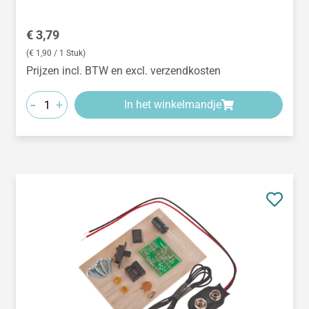
Normale prijs:
€ 3,79
(€ 1,90 / 1 Stuk)
Prijzen incl. BTW en excl. verzendkosten
-
+
In het winkelmandje