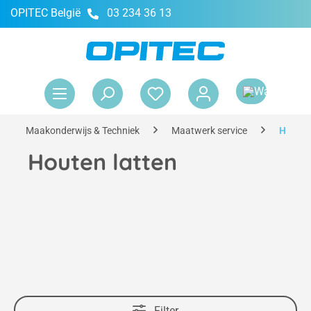
OPITEC België
03 234 36 13
hoofdinhoud
Win
Maakonderwijs & Techniek
Maatwerk service
Houten
Houten latten
Filter