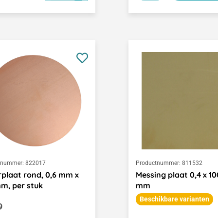
tnummer:
822017
Productnummer:
811532
plaat rond, 0,6 mm x
Messing plaat 0,4 x 10
m, per stuk
mm
Beschikbare varianten
le prijs:
9