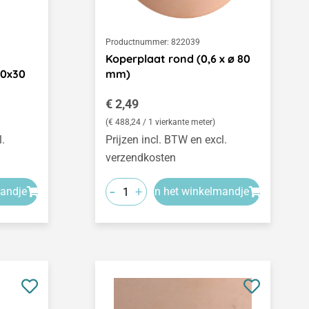
Productnummer:
822039
Koperplaat rond (0,6 x ø 80
40x30
mm)
Normale prijs:
€ 2,49
(€ 488,24 / 1 vierkante meter)
l.
Prijzen incl. BTW en excl.
verzendkosten
-
+
mandje
In het winkelmandje