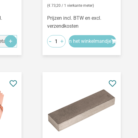
(€ 73,20 / 1 vierkante meter)
l.
Prijzen incl. BTW en excl.
verzendkosten
-
+
tails
In het winkelmandje