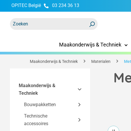
OPITEC België
03 234 36 13
oekopdracht
Ga naar de hoofdnavigatie
Maakonderwijs & Techniek
Maakonderwijs & Techniek
Materialen
Met
Me
Maakonderwijs &
Techniek
Bouwpakketten
Technische
Easy-Line
accessoires
bouwpakketten