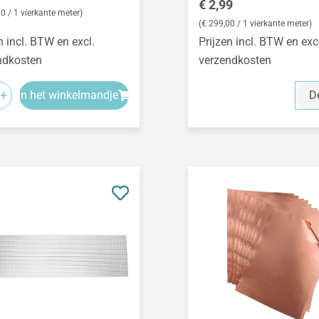
Normale prijs:
€ 2,99
0 / 1 vierkante meter)
(€ 299,00 / 1 vierkante meter)
n incl. BTW en excl.
Prijzen incl. BTW en exc
ndkosten
verzendkosten
+
In het winkelmandje
De