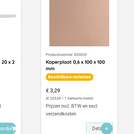
Productnummer:
820039
 20 x 2
Koperplaat 0,6 x 100 x 100
mm
Beschikbare varianten
Normale prijs:
€ 3,29
(€ 329,00 / 1 vierkante meter)
l.
Prijzen incl. BTW en excl.
verzendkosten
mandje
Details