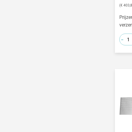
(€ 403,8
Mozaïek handen
Cyanotypie
Smart home
Prijze
Arashi -
Verjaardagskalender
verze
Stormtechnologie
Kumo - spin techniek
-
Itajime - bloktechniek
Softton gezicht Lotti
Kubistische stèles
ontwerpen
Papieren vogels
Perspectiefbeelden
Geometrische
lichamen van papier
3D papieren bladeren