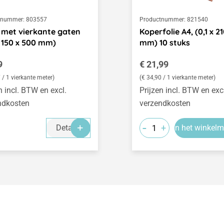
tnummer:
803557
Productnummer:
821540
 met vierkante gaten
Koperfolie A4, (0,1 x 2
x 150 x 500 mm)
mm) 10 stuks
le prijs:
Normale prijs:
9
€ 21,99
 / 1 vierkante meter)
(€ 34,90 / 1 vierkante meter)
n incl. BTW en excl.
Prijzen incl. BTW en exc
ndkosten
verzendkosten
-
+
Details
In het winkel