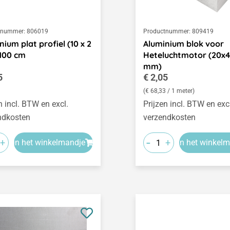
tnummer:
806019
Productnummer:
809419
nium plat profiel (10 x 2
Aluminium blok voor
100 cm
Heteluchtmotor (20x
mm)
le prijs:
Normale prijs:
5
€ 2,05
(€ 68,33 / 1 meter)
n incl. BTW en excl.
Prijzen incl. BTW en exc
ndkosten
verzendkosten
-
+
+
In het winkelmandje
In het winkel