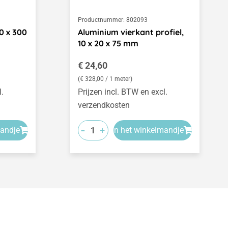
Productnummer:
802093
10 x 300
Aluminium vierkant profiel,
10 x 20 x 75 mm
Normale prijs:
€ 24,60
(€ 328,00 / 1 meter)
l.
Prijzen incl. BTW en excl.
verzendkosten
-
+
mandje
In het winkelmandje