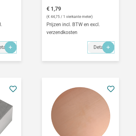
Normale prijs:
€ 1,79
(€ 44,75 / 1 vierkante meter)
l.
Prijzen incl. BTW en excl.
verzendkosten
tails
Details