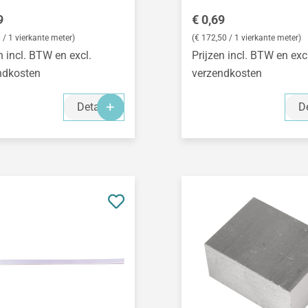
le prijs:
Normale prijs:
9
€ 0,69
 / 1 vierkante meter)
(€ 172,50 / 1 vierkante meter)
n incl. BTW en excl.
Prijzen incl. BTW en exc
ndkosten
verzendkosten
Details
De