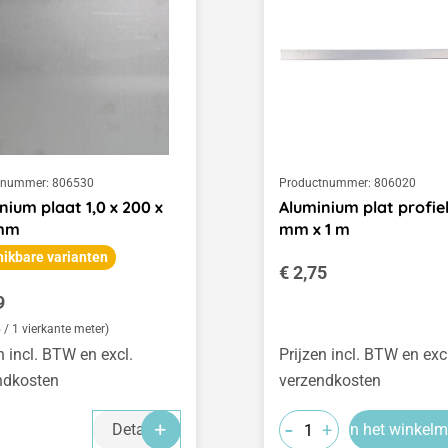
tnummer:
806530
Productnummer:
806020
nium plaat 1,0 x 200 x
Aluminium plat profiel
mm
mm x 1 m
ikbare varianten
Normale prijs:
€ 2,75
le prijs:
9
 / 1 vierkante meter)
n incl. BTW en excl.
Prijzen incl. BTW en exc
ndkosten
verzendkosten
-
+
Details
In het winkel