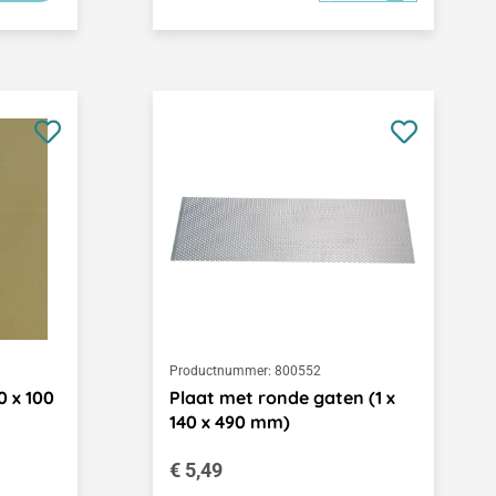
Productnummer:
800552
0 x 100
Plaat met ronde gaten (1 x
140 x 490 mm)
Normale prijs:
€ 5,49