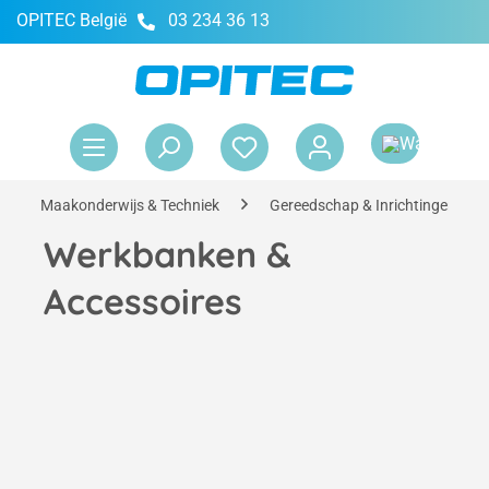
OPITEC België
03 234 36 13
hoofdinhoud
Win
Maakonderwijs & Techniek
Gereedschap & Inrichtingen
Werkbanken &
Accessoires