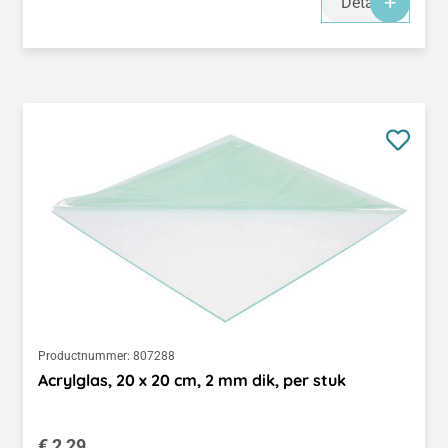
Details
Productnummer:
807288
Acrylglas, 20 x 20 cm, 2 mm dik, per stuk
Normale prijs:
€ 2,29