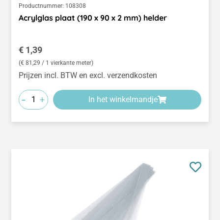
Productnummer:
108308
Acrylglas plaat (190 x 90 x 2 mm) helder
Normale prijs:
€ 1,39
(€ 81,29 / 1 vierkante meter)
Prijzen incl. BTW en excl. verzendkosten
-
+
In het winkelmandje