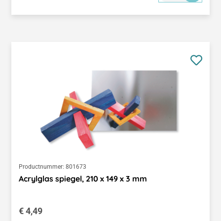
Productnummer:
801673
Acrylglas spiegel, 210 x 149 x 3 mm
Normale prijs:
€ 4,49