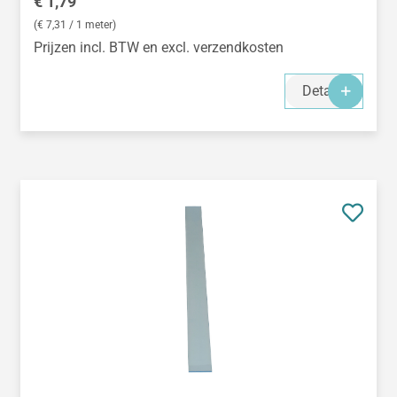
Normale prijs:
€ 1,79
(€ 7,31 / 1 meter)
Prijzen incl. BTW en excl. verzendkosten
Details