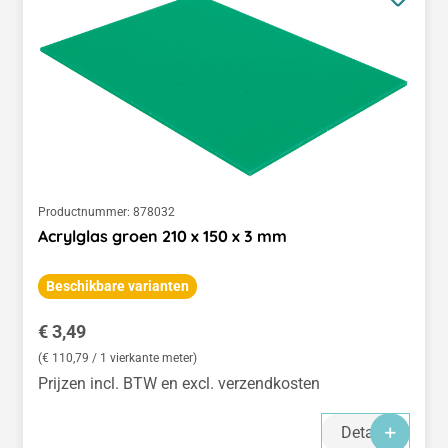
Productnummer:
878032
Acrylglas groen 210 x 150 x 3 mm
Beschikbare varianten
Normale prijs:
€ 3,49
(€ 110,79 / 1 vierkante meter)
Prijzen incl. BTW en excl. verzendkosten
Details