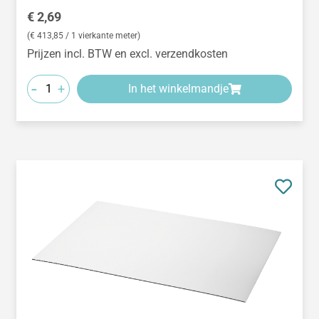
Normale prijs:
€ 2,69
(€ 413,85 / 1 vierkante meter)
Prijzen incl. BTW en excl. verzendkosten
-
+
In het winkelmandje