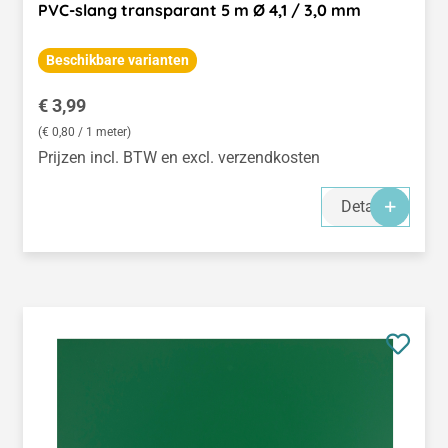
PVC-slang transparant 5 m Ø 4,1 / 3,0 mm
Beschikbare varianten
Normale prijs:
€ 3,99
(€ 0,80 / 1 meter)
Prijzen incl. BTW en excl. verzendkosten
Details