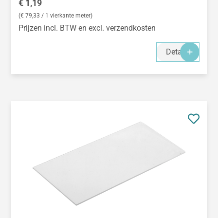
Normale prijs:
€ 1,19
(€ 79,33 / 1 vierkante meter)
Prijzen incl. BTW en excl. verzendkosten
Details