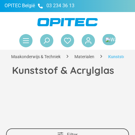
OPITEC België
03 234 36 13
hoofdinhoud
Win
Maakonderwijs & Techniek
Materialen
Kunststof & A
Kunststof & Acrylglas
Filter