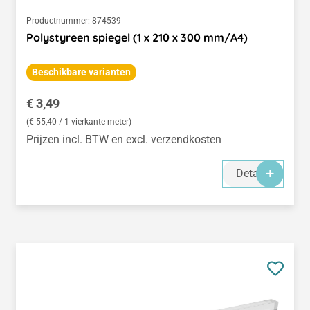
Productnummer:
874539
Polystyreen spiegel (1 x 210 x 300 mm/A4)
Beschikbare varianten
Normale prijs:
€ 3,49
(€ 55,40 / 1 vierkante meter)
Prijzen incl. BTW en excl. verzendkosten
Details