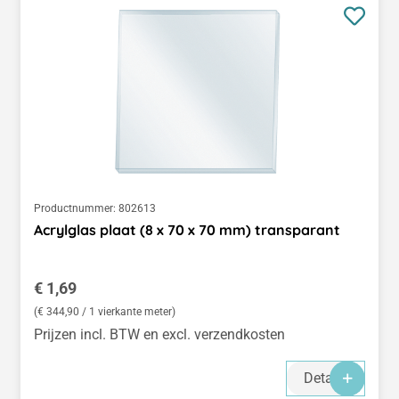
Productnummer:
802613
Acrylglas plaat (8 x 70 x 70 mm) transparant
Normale prijs:
€ 1,69
(€ 344,90 / 1 vierkante meter)
Prijzen incl. BTW en excl. verzendkosten
Details