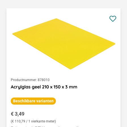
Productnummer:
878010
Acrylglas geel 210 x 150 x 3 mm
Beschikbare varianten
Normale prijs:
€ 3,49
(€ 110,79 / 1 vierkante meter)