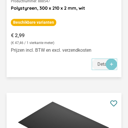
Productnummer:
888547
Polystyreen, 300 x 210 x 2 mm, wit
Beschikbare varianten
Normale prijs:
€ 2,99
(€ 47,46 / 1 vierkante meter)
Prijzen incl. BTW en excl. verzendkosten
Details