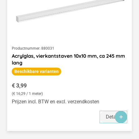
Productnummer:
880031
Acrylglas, vierkantstaven 10x10 mm, ca 245 mm
lang
Beschikbare varianten
Normale prijs:
€ 3,99
(€ 16,29 / 1 meter)
Prijzen incl. BTW en excl. verzendkosten
Details