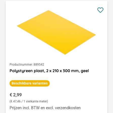
Productnummer:
889542
Polystyreen plaat, 2 x 210 x 300 mm, geel
Beschikbare varianten
Normale prijs:
€ 2,99
(€ 47,46 / 1 vierkante meter)
Prijzen incl. BTW en excl. verzendkosten