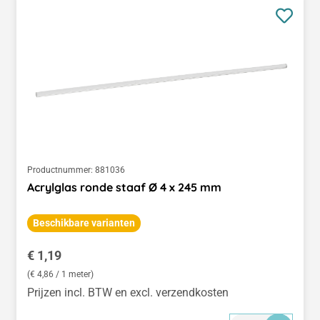
Productnummer:
881036
Acrylglas ronde staaf Ø 4 x 245 mm
Beschikbare varianten
Normale prijs:
€ 1,19
(€ 4,86 / 1 meter)
Prijzen incl. BTW en excl. verzendkosten