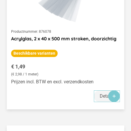
Productnummer:
876078
Acrylglas, 2 x 40 x 500 mm stroken, doorzichtig
Beschikbare varianten
Normale prijs:
€ 1,49
(€ 2,98 / 1 meter)
Prijzen incl. BTW en excl. verzendkosten
Details