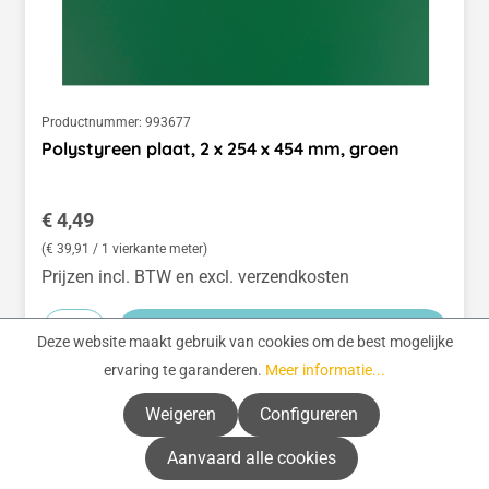
Productnummer:
993677
Polystyreen plaat, 2 x 254 x 454 mm, groen
Normale prijs:
€ 4,49
(€ 39,91 / 1 vierkante meter)
Prijzen incl. BTW en excl. verzendkosten
-
+
In het winkelmandje
Deze website maakt gebruik van cookies om de best mogelijke
ervaring te garanderen.
Meer informatie...
Weigeren
Configureren
Aanvaard alle cookies
Pagina
Pagina
Pagina
1
2
3