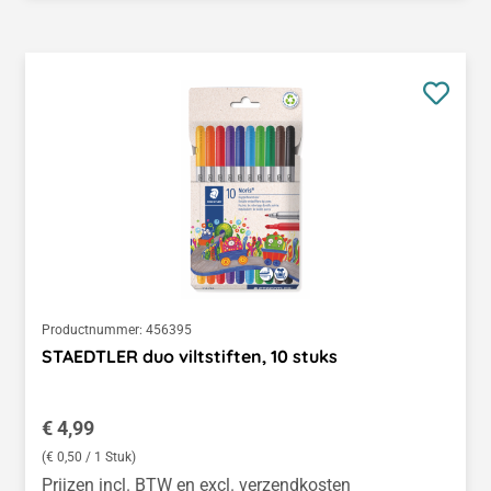
Productnummer:
456395
STAEDTLER duo viltstiften, 10 stuks
Normale prijs:
€ 4,99
(€ 0,50 / 1 Stuk)
Prijzen incl. BTW en excl. verzendkosten