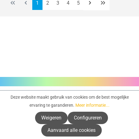
Pagina
Pagina
Pagina
Pagina
Pagina
1
2
3
4
5
Servicehotline
Deze website maakt gebruik van cookies om de best mogelijke
ervaring te garanderen.
Meer informatie...
Info & ondersteuning
Weigeren
Configureren
Service
Aanvaard alle cookies