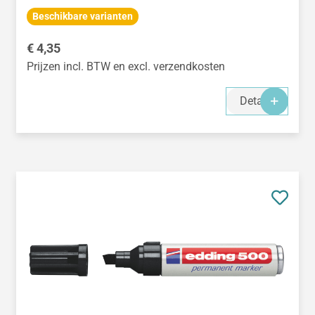
Beschikbare varianten
Normale prijs:
€ 4,35
Prijzen incl. BTW en excl. verzendkosten
Details