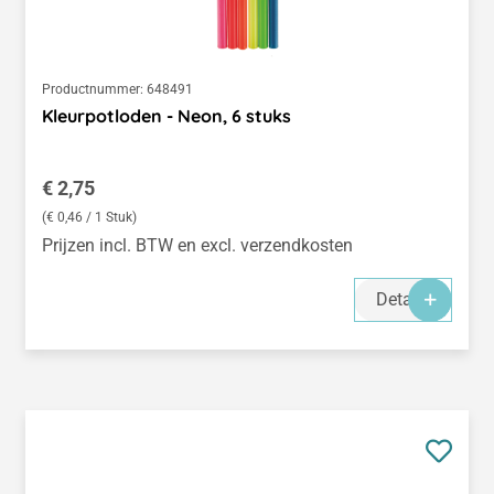
Productnummer:
648491
Kleurpotloden - Neon, 6 stuks
Normale prijs:
€ 2,75
(€ 0,46 / 1 Stuk)
Prijzen incl. BTW en excl. verzendkosten
Details