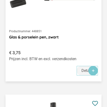
Productnummer:
448851
Glas & porselein pen, zwart
Normale prijs:
€ 3,75
Prijzen incl. BTW en excl. verzendkosten
Details