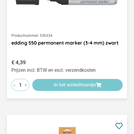
Productnummer:
536334
edding 550 permanent marker (3-4 mm) zwart
Normale prijs:
€ 4,39
Prijzen incl. BTW en excl. verzendkosten
-
+
In het winkelmandje