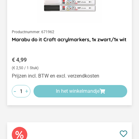
Productnummer:
671962
Marabu do it Craft acrylmarkers, 1x zwart/1x wit
Normale prijs:
€ 4,99
(€ 2,50 / 1 Stuk)
Prijzen incl. BTW en excl. verzendkosten
-
+
In het winkelmandje