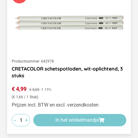
Productnummer:
642978
CRETACOLOR schetspotloden, wit-oplichtend, 3
stuks
Verkoopprijs:
€ 4,99
Normale prijs:
€ 5,05
-1.19%
(€ 1,66 / 1 Stuk)
Prijzen incl. BTW en excl. verzendkosten
-
+
In het winkelmandje