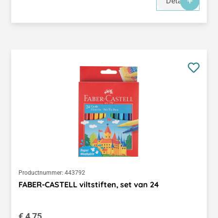
Details
Productnummer:
443792
FABER-CASTELL viltstiften, set van 24
Normale prijs:
€ 4,75