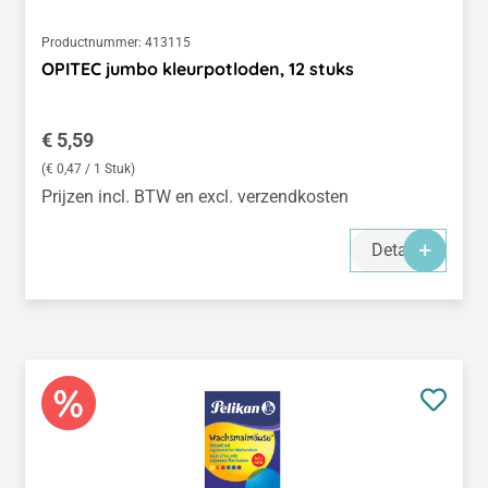
Productnummer:
413115
OPITEC jumbo kleurpotloden, 12 stuks
Normale prijs:
€ 5,59
(€ 0,47 / 1 Stuk)
Prijzen incl. BTW en excl. verzendkosten
Details