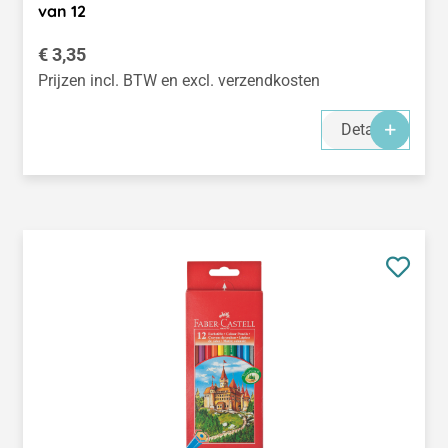
van 12
Normale prijs:
€ 3,35
Prijzen incl. BTW en excl. verzendkosten
Details