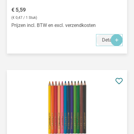
Normale prijs:
€ 5,59
(€ 0,47 / 1 Stuk)
Prijzen incl. BTW en excl. verzendkosten
Details