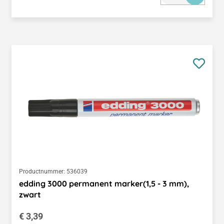
Productnummer:
536039
edding 3000 permanent marker(1,5 - 3 mm),
zwart
Normale prijs:
€ 3,39