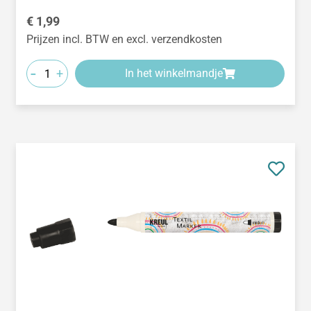
Normale prijs:
€ 1,99
Prijzen incl. BTW en excl. verzendkosten
-
+
In het winkelmandje