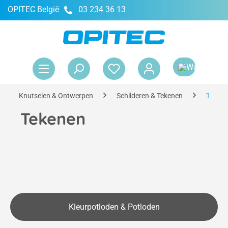
OPITEC België
03 234 36 13
hoofdinhoud
Win
Knutselen & Ontwerpen
Schilderen & Tekenen
Teken
Tekenen
Kleurpotloden & Potloden