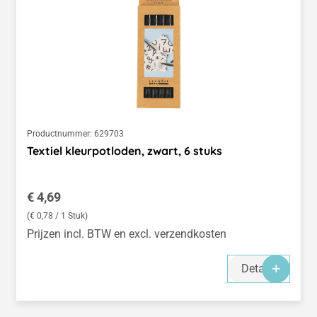
Productnummer:
629703
Textiel kleurpotloden, zwart, 6 stuks
Normale prijs:
€ 4,69
(€ 0,78 / 1 Stuk)
Prijzen incl. BTW en excl. verzendkosten
Details