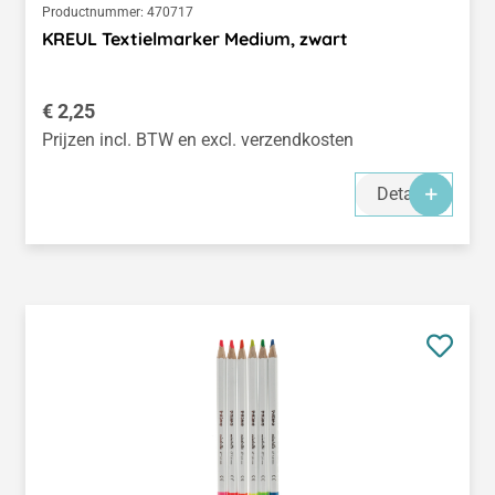
Productnummer:
470717
KREUL Textielmarker Medium, zwart
Normale prijs:
€ 2,25
Prijzen incl. BTW en excl. verzendkosten
Details