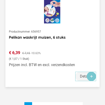
Productnummer:
656957
Pelikan waskrijt muizen, 6 stuks
Verkoopprijs:
€ 6,39
Normale prijs:
€ 7,15
-10.63%
(€ 1,07 / 1 Stuk)
Prijzen incl. BTW en excl. verzendkosten
Details