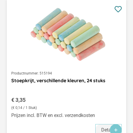
Productnummer:
515194
Stoepkrijt, verschillende kleuren, 24 stuks
Normale prijs:
€ 3,35
(€ 0,14 / 1 Stuk)
Prijzen incl. BTW en excl. verzendkosten
Details