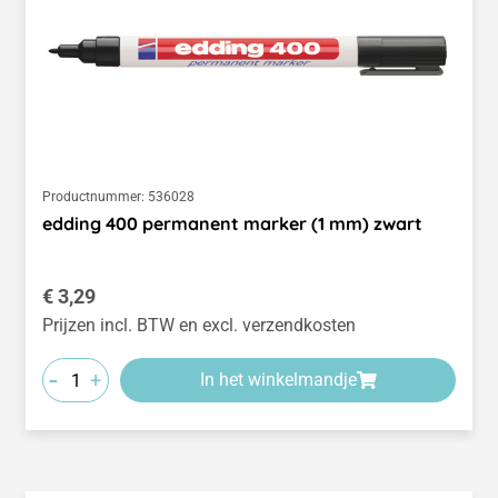
Productnummer:
536028
edding 400 permanent marker (1 mm) zwart
Normale prijs:
€ 3,29
Prijzen incl. BTW en excl. verzendkosten
-
+
In het winkelmandje