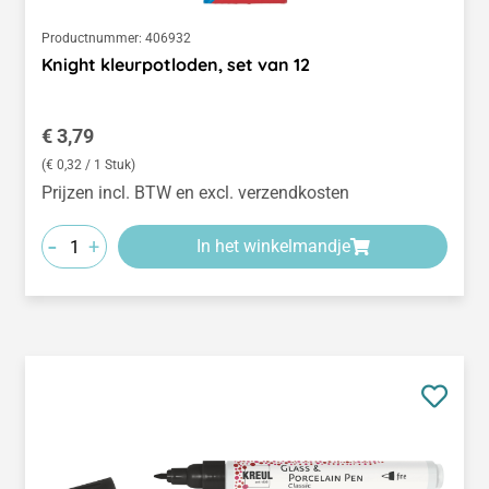
Productnummer:
406932
Knight kleurpotloden, set van 12
Normale prijs:
€ 3,79
(€ 0,32 / 1 Stuk)
Prijzen incl. BTW en excl. verzendkosten
-
+
In het winkelmandje