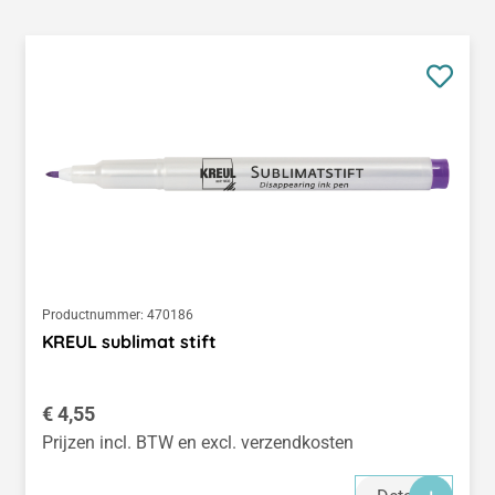
Productnummer:
470186
KREUL sublimat stift
Normale prijs:
€ 4,55
Prijzen incl. BTW en excl. verzendkosten