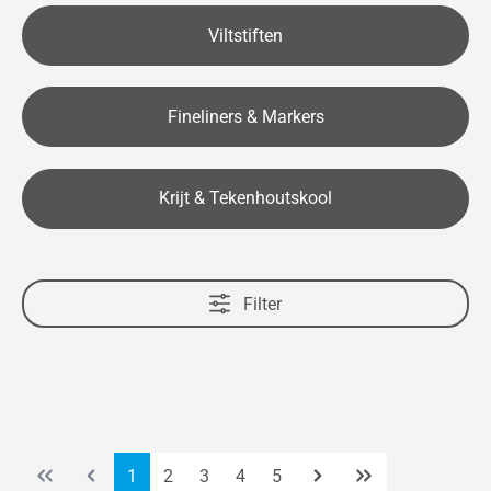
Viltstiften
Fineliners & Markers
Krijt & Tekenhoutskool
Filter
Pagina
Pagina
Pagina
Pagina
Pagina
1
2
3
4
5