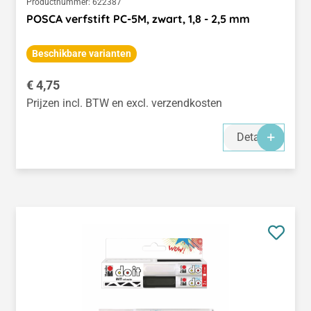
Productnummer:
622387
POSCA verfstift PC-5M, zwart, 1,8 - 2,5 mm
Beschikbare varianten
Normale prijs:
€ 4,75
Prijzen incl. BTW en excl. verzendkosten
Details