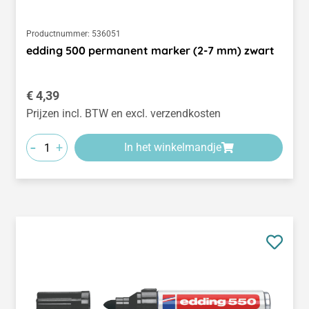
Productnummer:
536051
edding 500 permanent marker (2-7 mm) zwart
Normale prijs:
€ 4,39
Prijzen incl. BTW en excl. verzendkosten
-
+
In het winkelmandje