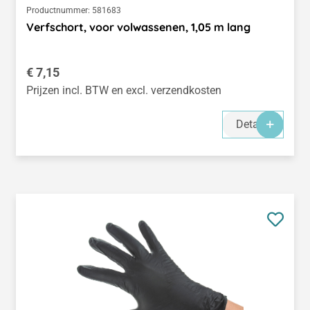
Productnummer:
581683
Verfschort, voor volwassenen, 1,05 m lang
Normale prijs:
€ 7,15
Prijzen incl. BTW en excl. verzendkosten
Details