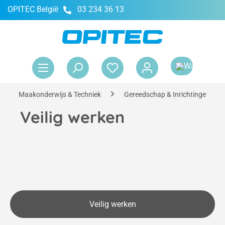
OPITEC België
03 234 36 13
hoofdinhoud
Win
Maakonderwijs & Techniek
Gereedschap & Inrichtingen
Veilig werken
Veilig werken