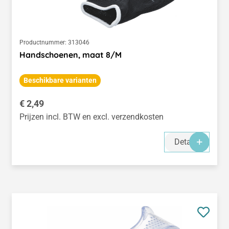
Productnummer:
313046
Handschoenen, maat 8/M
Beschikbare varianten
Normale prijs:
€ 2,49
Prijzen incl. BTW en excl. verzendkosten
Details