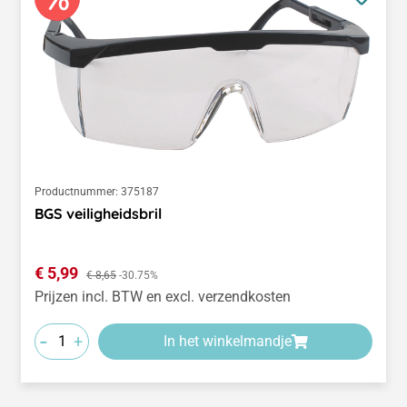
Productnummer:
375187
BGS veiligheidsbril
Verkoopprijs:
€ 5,99
Normale prijs:
€ 8,65
-30.75%
Prijzen incl. BTW en excl. verzendkosten
-
+
In het winkelmandje