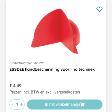
Productnummer:
585322
ESSDEE handbescherming voor lino techniek
Normale prijs:
€ 4,49
Prijzen incl. BTW en excl. verzendkosten
-
+
In het winkelmandje