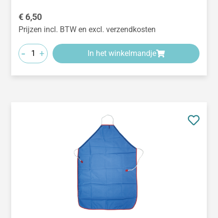
Normale prijs:
€ 6,50
Prijzen incl. BTW en excl. verzendkosten
-
+
In het winkelmandje