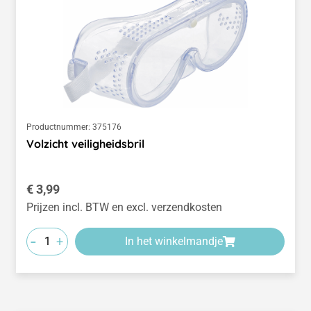
Productnummer:
375176
Volzicht veiligheidsbril
Normale prijs:
€ 3,99
Prijzen incl. BTW en excl. verzendkosten
-
+
In het winkelmandje