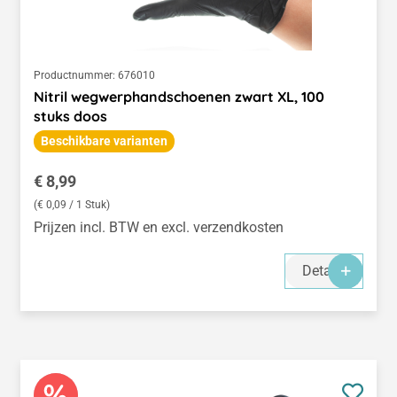
Productnummer:
676010
Nitril wegwerphandschoenen zwart XL, 100
stuks doos
Beschikbare varianten
Normale prijs:
€ 8,99
(€ 0,09 / 1 Stuk)
Prijzen incl. BTW en excl. verzendkosten
Details