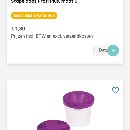
Stapeldoos Profi Plus, maat 0
Beschikbare varianten
Normale prijs:
€ 1,80
Prijzen incl. BTW en excl. verzendkosten
Details