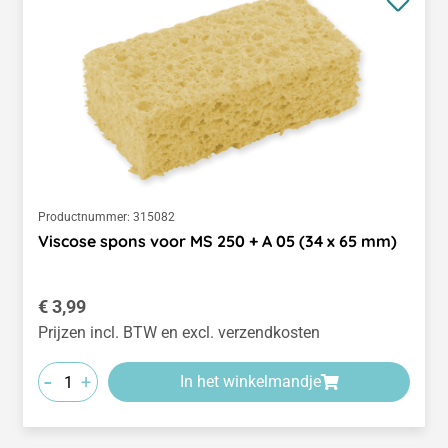
Productnummer:
315082
Viscose spons voor MS 250 + A 05 (34 x 65 mm)
Normale prijs:
€ 3,99
Prijzen incl. BTW en excl. verzendkosten
-
+
In het winkelmandje