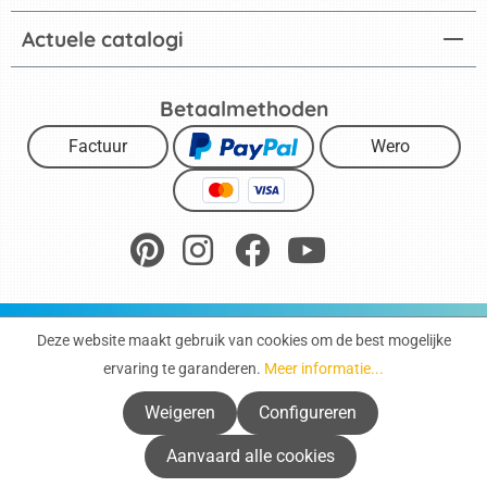
Actuele catalogi
Betaalmethoden
Factuur
Wero
Impressum
Gegevensbescherming
Deze website maakt gebruik van cookies om de best mogelijke
Algemene voorwaarden
Herroepingsrecht
ervaring te garanderen.
Meer informatie...
Toegankelijkheidsverklaring
Cookies
Weigeren
Configureren
Direct bestellen
Aanvaard alle cookies
* Alle prijzen zijn inclusief wettelijke btw, exclusief