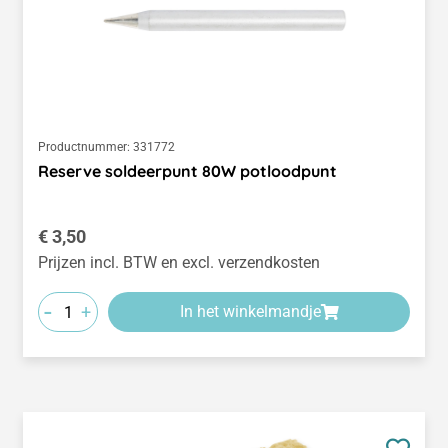
Productnummer:
331772
Reserve soldeerpunt 80W potloodpunt
Normale prijs:
€ 3,50
Prijzen incl. BTW en excl. verzendkosten
-
+
In het winkelmandje