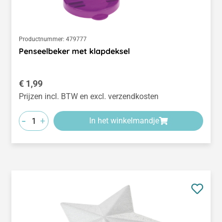
Productnummer:
479777
Penseelbeker met klapdeksel
Normale prijs:
€ 1,99
Prijzen incl. BTW en excl. verzendkosten
-
+
In het winkelmandje