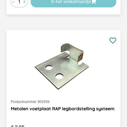
-
+
In het winkelmandje
Productnummer:
802956
Metalen voetplaat RAP legbordstelling systeem
Normale prijs: