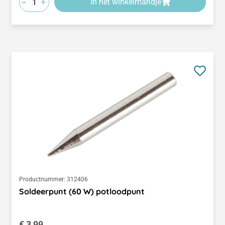
-
+
In het winkelmandje
Productnummer:
312406
Soldeerpunt (60 W) potloodpunt
Normale prijs:
€ 3,99