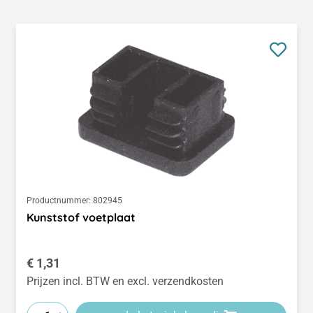
Productnummer:
802945
Kunststof voetplaat
Normale prijs:
€ 1,31
Prijzen incl. BTW en excl. verzendkosten