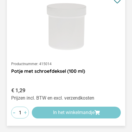
Productnummer:
415014
Potje met schroefdeksel (100 ml)
Normale prijs:
€ 1,29
Prijzen incl. BTW en excl. verzendkosten
-
+
In het winkelmandje