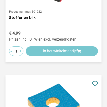
Productnummer:
301922
Stoffer en blik
Normale prijs:
€ 4,99
Prijzen incl. BTW en excl. verzendkosten
-
+
In het winkelmandje