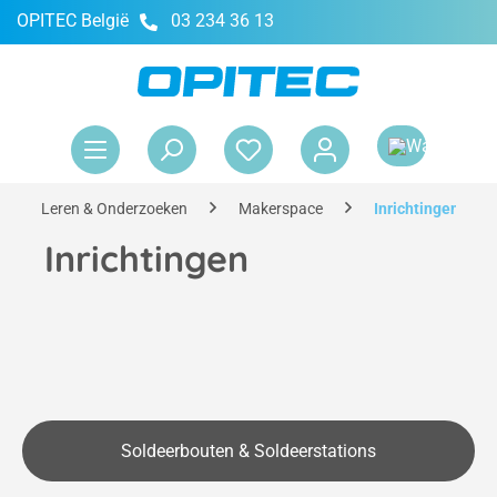
OPITEC België
03 234 36 13
hoofdinhoud
Win
Leren & Onderzoeken
Makerspace
Inrichtingen
Inrichtingen
Soldeerbouten & Soldeerstations