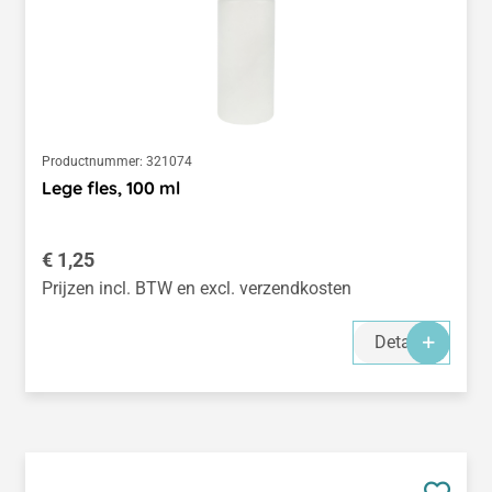
Productnummer:
321074
Lege fles, 100 ml
Normale prijs:
€ 1,25
Prijzen incl. BTW en excl. verzendkosten
Details