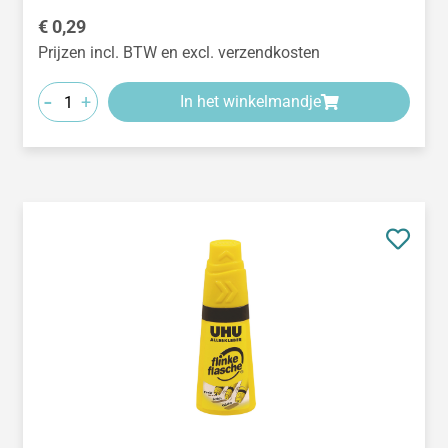
Normale prijs:
€ 0,29
Prijzen incl. BTW en excl. verzendkosten
-
+
In het winkelmandje