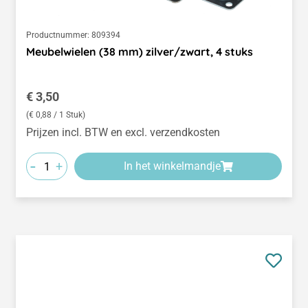
Productnummer:
809394
Meubelwielen (38 mm) zilver/zwart, 4 stuks
Normale prijs:
€ 3,50
(€ 0,88 / 1 Stuk)
Prijzen incl. BTW en excl. verzendkosten
-
+
In het winkelmandje