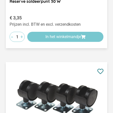
Reserve soldeerpunt 30 W
Normale prijs:
€ 3,35
Prijzen incl. BTW en excl. verzendkosten
-
+
In het winkelmandje