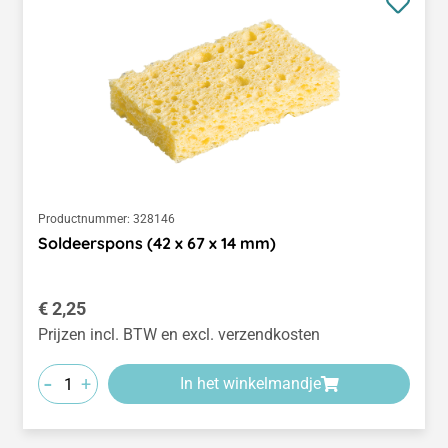
Productnummer:
328146
Soldeerspons (42 x 67 x 14 mm)
Normale prijs:
€ 2,25
Prijzen incl. BTW en excl. verzendkosten
-
+
In het winkelmandje