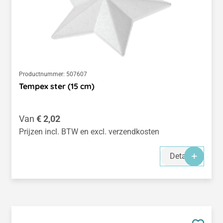
Productnummer:
507607
Tempex ster (15 cm)
Normale prijs:
Van
€ 2,02
Prijzen incl. BTW en excl. verzendkosten
Details