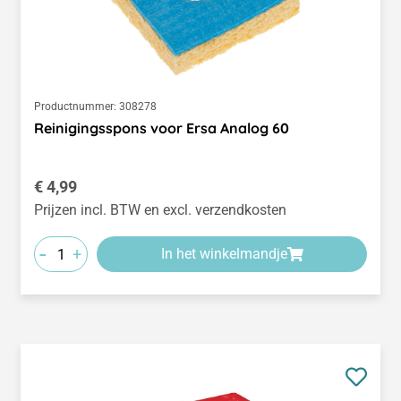
Productnummer:
308278
Reinigingsspons voor Ersa Analog 60
Normale prijs:
€ 4,99
Prijzen incl. BTW en excl. verzendkosten
-
+
In het winkelmandje