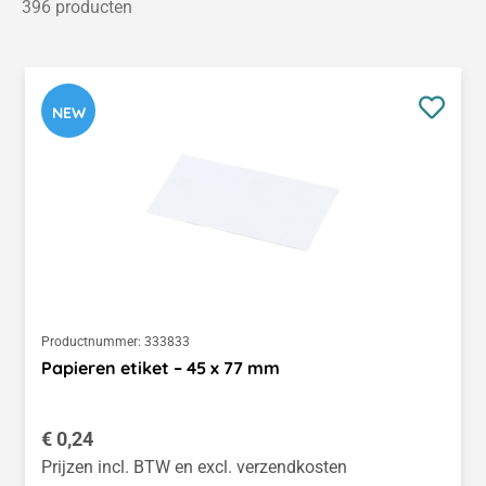
396 producten
NEW
Productnummer:
333833
Papieren etiket – 45 x 77 mm
Normale prijs:
€ 0,24
Prijzen incl. BTW en excl. verzendkosten