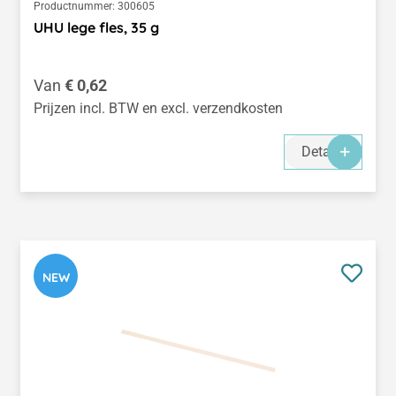
Productnummer:
300605
UHU lege fles, 35 g
Normale prijs:
Van
€ 0,62
Prijzen incl. BTW en excl. verzendkosten
Details
NEW