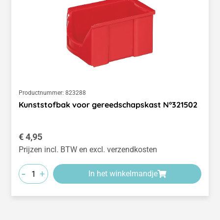
Productnummer:
823288
Kunststofbak voor gereedschapskast N°321502
Normale prijs:
€ 4,95
Prijzen incl. BTW en excl. verzendkosten
-
+
In het winkelmandje