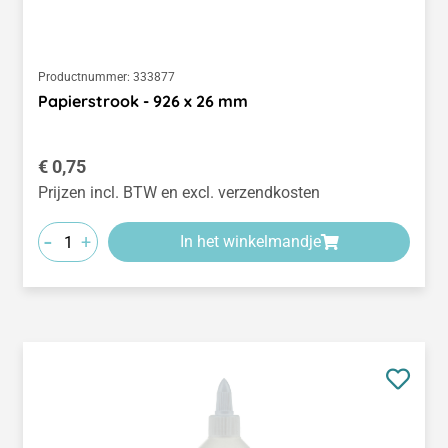
Productnummer:
333877
Papierstrook - 926 x 26 mm
Normale prijs:
€ 0,75
Prijzen incl. BTW en excl. verzendkosten
-
+
In het winkelmandje