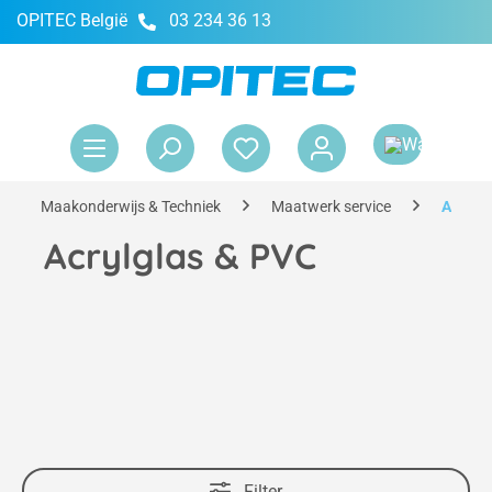
OPITEC België
03 234 36 13
hoofdinhoud
Win
Maakonderwijs & Techniek
Maatwerk service
Acrylg
Acrylglas & PVC
Filter