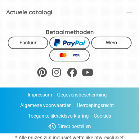
Actuele catalogi
Betaalmethoden
Factuur
Wero
Impressum
Gegevensbescherming
Algemene voorwaarden
Herroepingsrecht
Toegankelijkheidsverklaring
Cookies
Direct bestellen
* Alle prijzen zijn inclusief wettelijke btw, exclusief