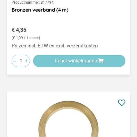
Productnummer:
817794
Bronzen veerband (4 m)
Normale prijs:
€ 4,35
(€ 1,09 / 1 meter)
Prijzen incl. BTW en excl. verzendkosten
-
+
In het winkelmandje