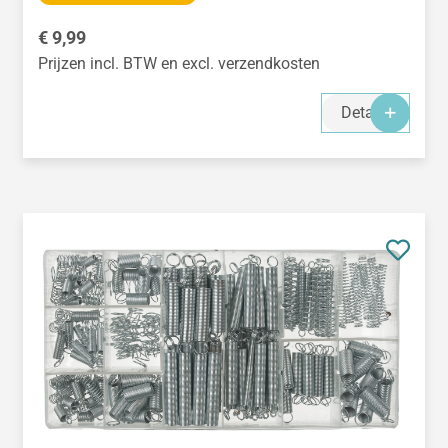
Normale prijs:
€ 9,99
Prijzen incl. BTW en excl. verzendkosten
Details