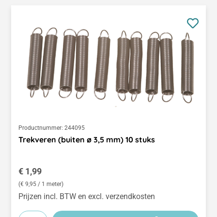
Productnummer:
244095
Trekveren (buiten ø 3,5 mm) 10 stuks
Normale prijs:
€ 1,99
(€ 9,95 / 1 meter)
Prijzen incl. BTW en excl. verzendkosten