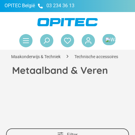
OPITEC België
03 234 36 13
hoofdinhoud
Win
Maakonderwijs & Techniek
Technische accessoires
I
Metaalband & Veren
Filter