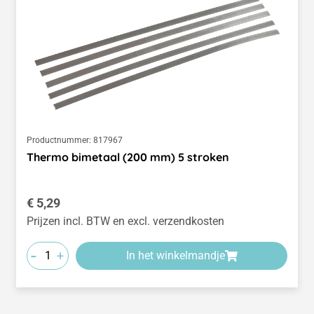
Productnummer:
817967
Thermo bimetaal (200 mm) 5 stroken
Normale prijs:
€ 5,29
Prijzen incl. BTW en excl. verzendkosten
-
+
In het winkelmandje