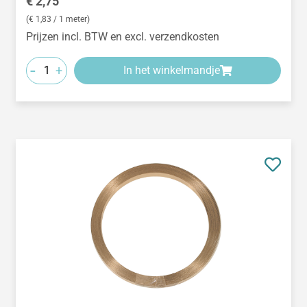
Normale prijs:
€ 2,75
(€ 1,83 / 1 meter)
Prijzen incl. BTW en excl. verzendkosten
-
+
In het winkelmandje