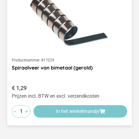
Productnummer:
817229
Spiraalveer van bimetaal (gerold)
Normale prijs:
€ 1,29
Prijzen incl. BTW en excl. verzendkosten
-
+
In het winkelmandje