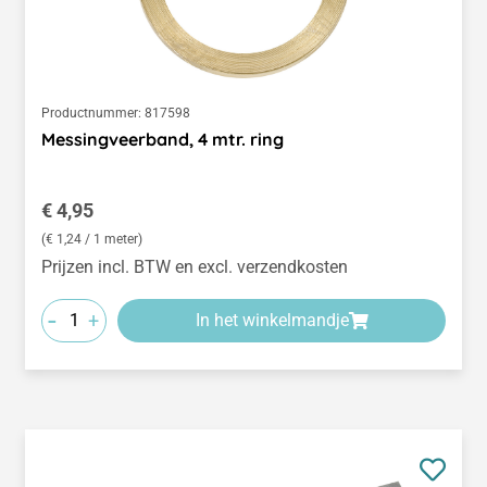
Productnummer:
817598
Messingveerband, 4 mtr. ring
Normale prijs:
€ 4,95
(€ 1,24 / 1 meter)
Prijzen incl. BTW en excl. verzendkosten
-
+
In het winkelmandje