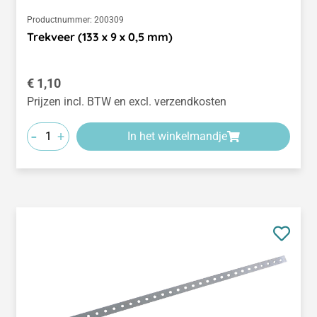
Productnummer:
200309
Trekveer (133 x 9 x 0,5 mm)
Normale prijs:
€ 1,10
Prijzen incl. BTW en excl. verzendkosten
-
+
In het winkelmandje