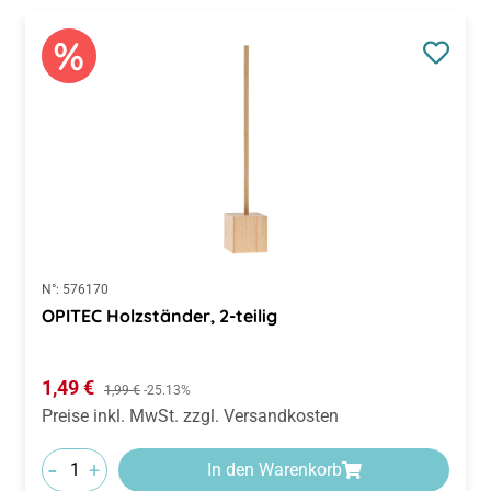
N°:
576170
OPITEC Holzständer, 2-teilig
Verkaufspreis:
1,49 €
Regulärer Preis:
1,99 €
-25.13%
Preise inkl. MwSt. zzgl. Versandkosten
-
+
In den Warenkorb