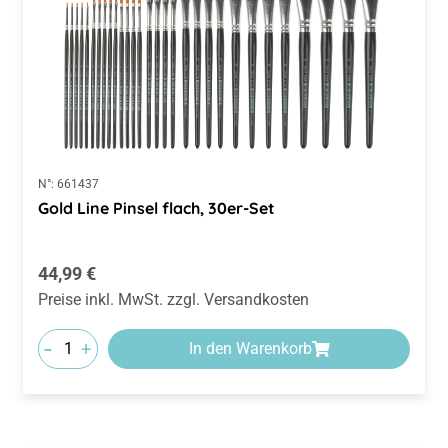
N°:
661437
Gold Line Pinsel flach, 30er-Set
Regulärer Preis:
44,99 €
Preise inkl. MwSt. zzgl. Versandkosten
-
+
In den Warenkorb