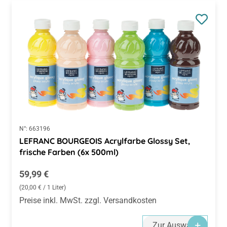
N°:
663196
LEFRANC BOURGEOIS Acrylfarbe Glossy Set,
frische Farben (6x 500ml)
Regulärer Preis:
59,99 €
(20,00 € / 1 Liter)
Preise inkl. MwSt. zzgl. Versandkosten
Zur Auswahl