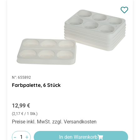
N°:
655892
Farbpalette, 6 Stück
Regulärer Preis:
12,99 €
(2,17 € / 1 Stk.)
Preise inkl. MwSt. zzgl. Versandkosten
-
+
In den Warenkorb