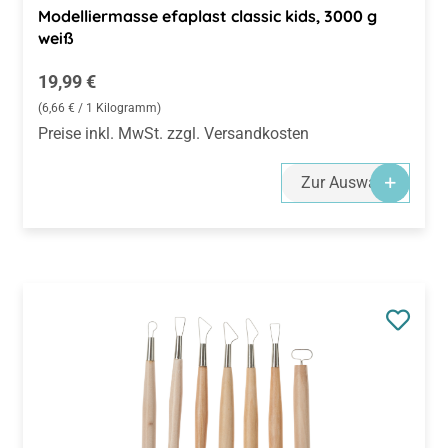
Modelliermasse efaplast classic kids, 3000 g
weiß
Regulärer Preis:
19,99 €
(6,66 € / 1 Kilogramm)
Preise inkl. MwSt. zzgl. Versandkosten
Zur Auswahl