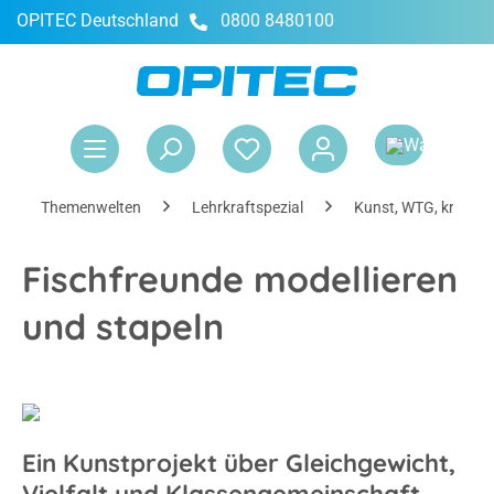
OPITEC Deutschland
0800 8480100
alt springen
War
Themenwelten
Lehrkraftspezial
Kunst, WTG, kreativ
Fischfreunde modellieren
und stapeln
Ein Kunstprojekt über Gleichgewicht,