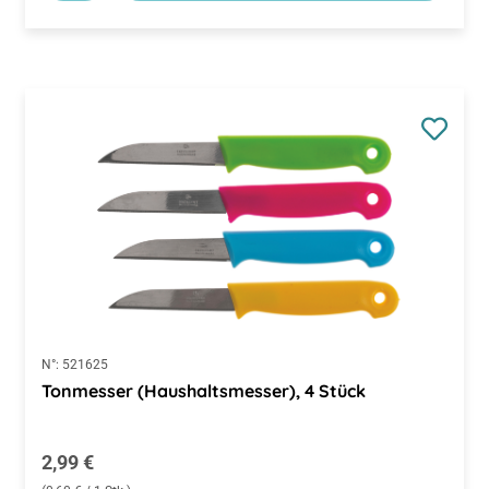
N°:
521625
Tonmesser (Haushaltsmesser), 4 Stück
Regulärer Preis:
2,99 €