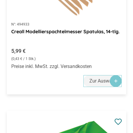
N°:
494933
Creall Modellierspachtelmesser Spatulas, 14-tlg.
Regulärer Preis:
5,99 €
(0,43 € / 1 Stk.)
Preise inkl. MwSt. zzgl. Versandkosten
Zur Auswahl