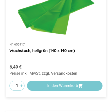
N°:
655917
Wachstuch, hellgrün (140 x 140 cm)
Regulärer Preis:
6,49 €
Preise inkl. MwSt. zzgl. Versandkosten
-
+
In den Warenkorb