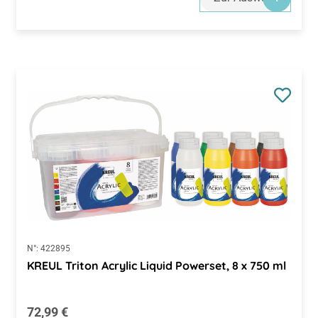
N°:
422895
KREUL Triton Acrylic Liquid Powerset, 8 x 750 ml
Regulärer Preis:
72,99 €