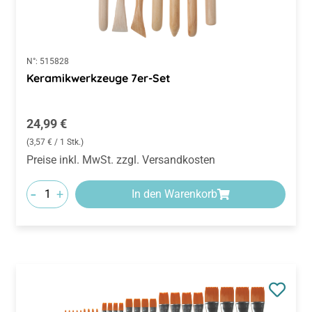
N°:
515828
Keramikwerkzeuge 7er-Set
Regulärer Preis:
24,99 €
(3,57 € / 1 Stk.)
Preise inkl. MwSt. zzgl. Versandkosten
-
+
In den Warenkorb