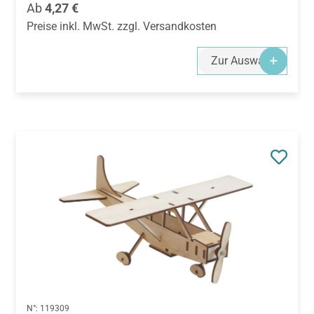
Regulärer Preis:
Ab
4,27 €
Preise inkl. MwSt. zzgl. Versandkosten
Zur Auswahl
N°:
119309