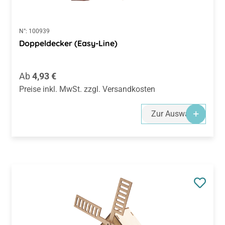
N°:
100939
Doppeldecker (Easy-Line)
Regulärer Preis:
Ab
4,93 €
Preise inkl. MwSt. zzgl. Versandkosten
Zur Auswahl