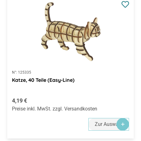
N°:
125335
Katze, 40 Teile (Easy-Line)
Regulärer Preis:
4,19 €
Preise inkl. MwSt. zzgl. Versandkosten
Zur Auswahl