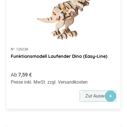
N°:
126238
Funktionsmodell Laufender Dino (Easy-Line)
Regulärer Preis:
Ab
7,59 €
Preise inkl. MwSt. zzgl. Versandkosten
Zur Auswahl