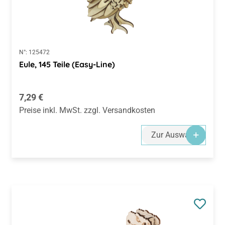
N°:
125472
Eule, 145 Teile (Easy-Line)
Regulärer Preis:
7,29 €
Preise inkl. MwSt. zzgl. Versandkosten
Zur Auswahl