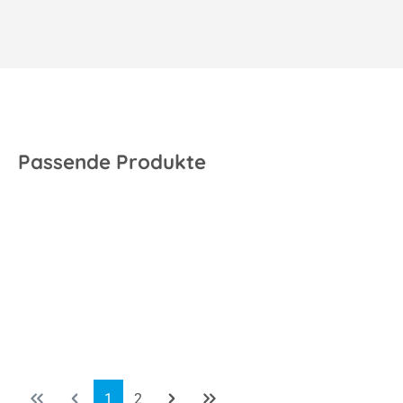
Passende Produkte
Seite
Seite
1
2