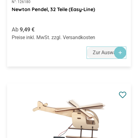
N°:
126180
Newton Pendel, 32 Teile (Easy-Line)
Regulärer Preis:
Ab
9,49 €
Preise inkl. MwSt. zzgl. Versandkosten
Zur Auswahl