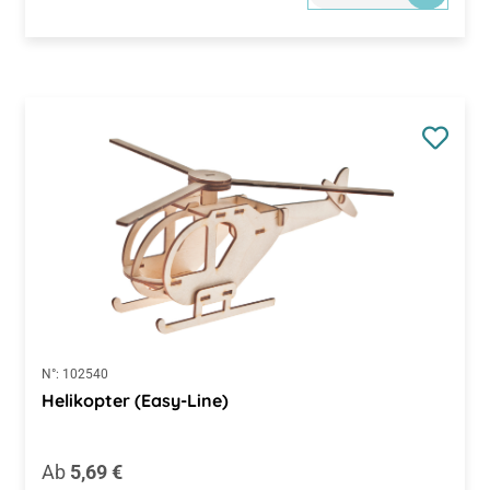
N°:
102540
Helikopter (Easy-Line)
Regulärer Preis:
Ab
5,69 €