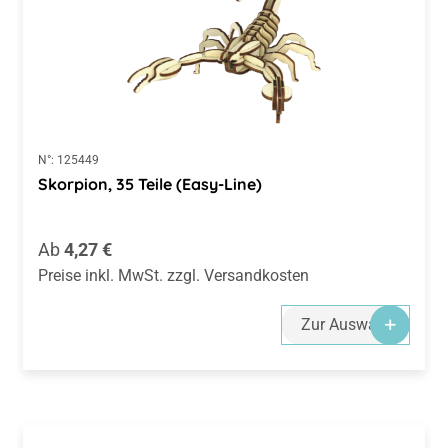
N°:
125449
Skorpion, 35 Teile (Easy-Line)
Regulärer Preis:
Ab
4,27 €
Preise inkl. MwSt. zzgl. Versandkosten
Zur Auswahl