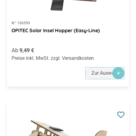
N°:
106599
OPITEC Solar Insel Hopper (Easy-Line)
Regulärer Preis:
Ab
9,49 €
Preise inkl. MwSt. zzgl. Versandkosten
Zur Auswahl