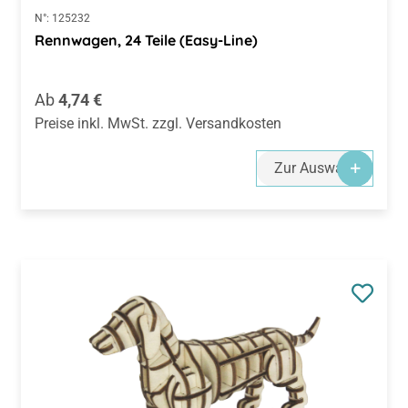
N°:
125232
Rennwagen, 24 Teile (Easy-Line)
Regulärer Preis:
Ab
4,74 €
Preise inkl. MwSt. zzgl. Versandkosten
Zur Auswahl