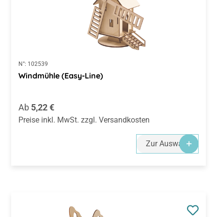
N°:
102539
Windmühle (Easy-Line)
Regulärer Preis:
Ab
5,22 €
Preise inkl. MwSt. zzgl. Versandkosten
Zur Auswahl