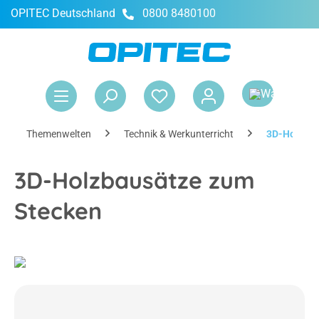
OPITEC Deutschland
0800 8480100
alt springen
War
Themenwelten
Technik & Werkunterricht
3D-Holzbau
3D-Holzbausätze zum
Stecken