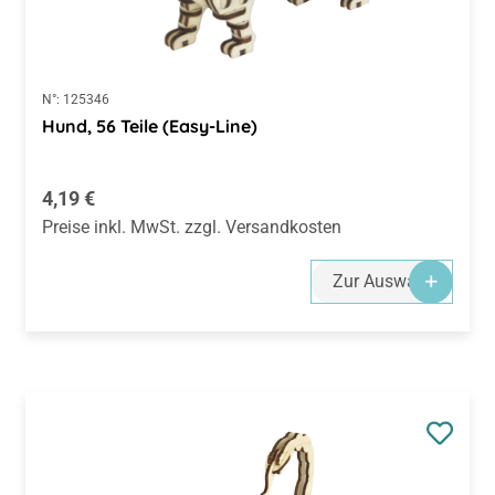
N°:
125346
Hund, 56 Teile (Easy-Line)
Regulärer Preis:
4,19 €
Preise inkl. MwSt. zzgl. Versandkosten
Zur Auswahl