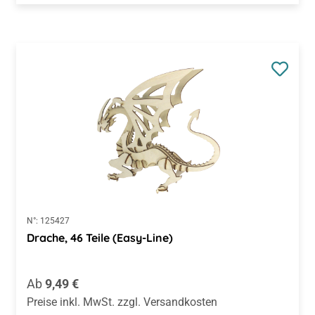
N°:
125427
Drache, 46 Teile (Easy-Line)
Regulärer Preis:
Ab
9,49 €
Preise inkl. MwSt. zzgl. Versandkosten