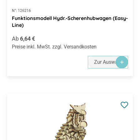
N°:
126216
Funktionsmodell Hydr.-Scherenhubwagen (Easy-
Line)
Regulärer Preis:
Ab
6,64 €
Preise inkl. MwSt. zzgl. Versandkosten
Zur Auswahl