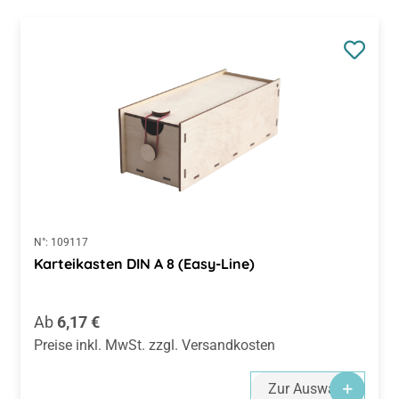
N°:
109117
Karteikasten DIN A 8 (Easy-Line)
Regulärer Preis:
Ab
6,17 €
Preise inkl. MwSt. zzgl. Versandkosten
Zur Auswahl