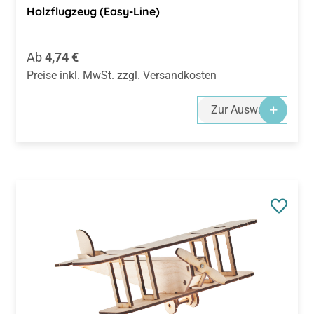
Holzflugzeug (Easy-Line)
Regulärer Preis:
Ab
4,74 €
Preise inkl. MwSt. zzgl. Versandkosten
Zur Auswahl