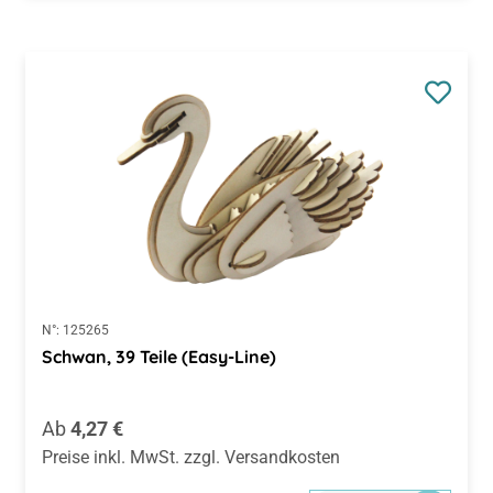
N°:
125265
Schwan, 39 Teile (Easy-Line)
Regulärer Preis:
Ab
4,27 €
Preise inkl. MwSt. zzgl. Versandkosten