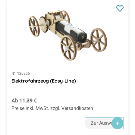
N°:
120955
Elektrofahrzeug (Easy-Line)
Regulärer Preis:
Ab
11,39 €
Preise inkl. MwSt. zzgl. Versandkosten
Zur Auswahl