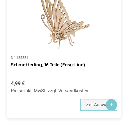
N°:
125221
Schmetterling, 16 Teile (Easy-Line)
Regulärer Preis:
4,99 €
Preise inkl. MwSt. zzgl. Versandkosten
Zur Auswahl