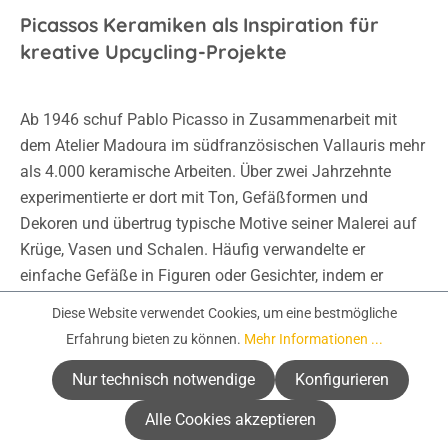
Picassos Keramiken als Inspiration für
kreative Upcycling-Projekte
Ab 1946 schuf Pablo Picasso in Zusammenarbeit mit
dem Atelier Madoura im südfranzösischen Vallauris mehr
als 4.000 keramische Arbeiten. Über zwei Jahrzehnte
experimentierte er dort mit Ton, Gefäßformen und
Dekoren und übertrug typische Motive seiner Malerei auf
Krüge, Vasen und Schalen. Häufig verwandelte er
einfache Gefäße in Figuren oder Gesichter, indem er
Linien, Augen, Nasen oder Tierformen direkt auf die
Diese Website verwendet Cookies, um eine bestmögliche
Oberfläche zeichnete.
Erfahrung bieten zu können.
Mehr Informationen ...
Nur technisch notwendige
Konfigurieren
Charakteristisch für diese Keramiken sind vereinfachte,
abstrahierte Formen, deutliche Linien und bewusst
Alle Cookies akzeptieren
verfremdete Proportionen. Picasso nutzte das Gefäß nicht