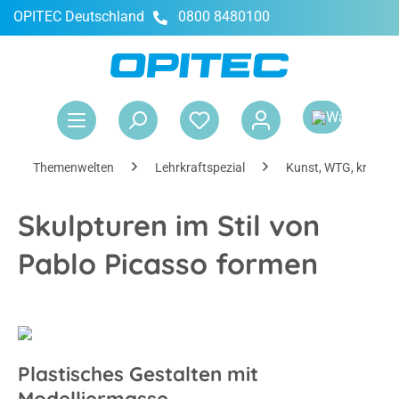
OPITEC Deutschland
0800 8480100
alt springen
War
Themenwelten
Lehrkraftspezial
Kunst, WTG, kreativ
Skulpturen im Stil von
Pablo Picasso formen
Plastisches Gestalten mit