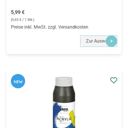
Regulärer Preis:
5,99 €
(0,43 € / 1 Stk.)
Preise inkl. MwSt. zzgl. Versandkosten
Zur Auswahl
NEW