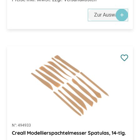
Zur Auswahl
N°:
494933
Creall Modellierspachtelmesser Spatulas, 14-tlg.