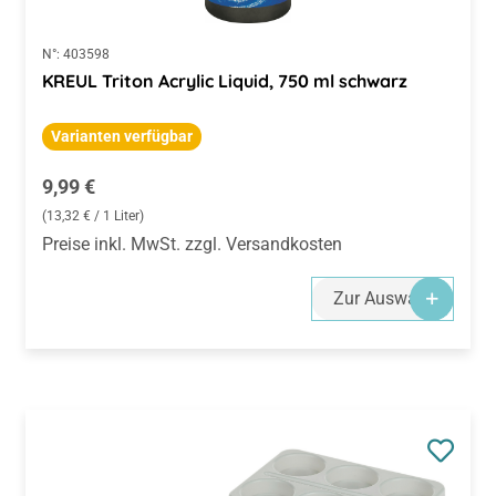
N°:
403598
KREUL Triton Acrylic Liquid, 750 ml schwarz
Varianten verfügbar
Regulärer Preis:
9,99 €
(13,32 € / 1 Liter)
Preise inkl. MwSt. zzgl. Versandkosten
Zur Auswahl