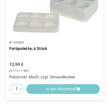
N°:
655892
Farbpalette, 6 Stück
Regulärer Preis:
12,99 €
(2,17 € / 1 Stk.)
Preise inkl. MwSt. zzgl. Versandkosten
-
+
In den Warenkorb