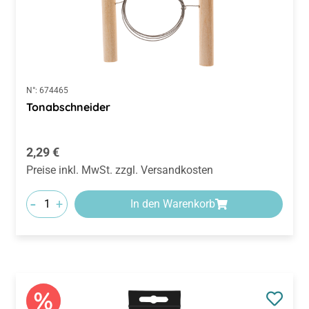
N°:
674465
Tonabschneider
Regulärer Preis:
2,29 €
Preise inkl. MwSt. zzgl. Versandkosten
-
+
In den Warenkorb