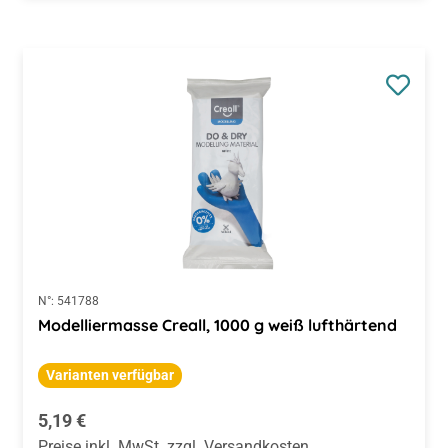
N°:
541788
Modelliermasse Creall, 1000 g weiß lufthärtend
Varianten verfügbar
Regulärer Preis:
5,19 €
Preise inkl. MwSt. zzgl. Versandkosten