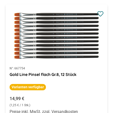
N°:
667754
Gold Line Pinsel flach Gr.8, 12 Stück
Varianten verfügbar
Regulärer Preis:
14,99 €
(1,25 € / 1 Stk.)
Preise inkl. MwSt. zzgl. Versandkosten