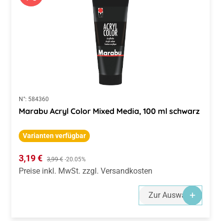
N°:
584360
Marabu Acryl Color Mixed Media, 100 ml schwarz
Varianten verfügbar
Verkaufspreis:
3,19 €
Regulärer Preis:
3,99 €
-20.05%
Preise inkl. MwSt. zzgl. Versandkosten
Zur Auswahl