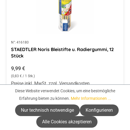
N°:
416180
STAEDTLER Noris Bleistifte u. Radiergummi, 12
Stück
Regulärer Preis:
9,99 €
(0,83 € / 1 Stk.)
Preise inkl. MwSt. zzgl. Versandkosten
Diese Website verwendet Cookies, um eine bestmögliche
-
+
In den Warenkorb
Erfahrung bieten zu können.
Mehr Informationen ...
Nur technisch notwendige
Konfigurieren
Alle Cookies akzeptieren