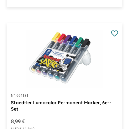
N°:
664181
Staedtler Lumocolor Permanent Marker, 6er-
Set
Regulärer Preis:
8,99 €