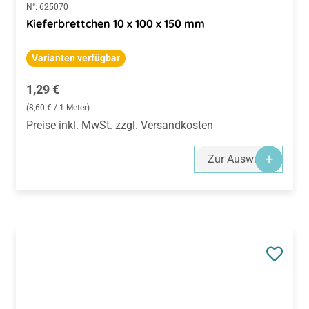
N°:
625070
Kieferbrettchen 10 x 100 x 150 mm
Varianten verfügbar
Regulärer Preis:
1,29 €
(8,60 € / 1 Meter)
Preise inkl. MwSt. zzgl. Versandkosten
Zur Auswahl