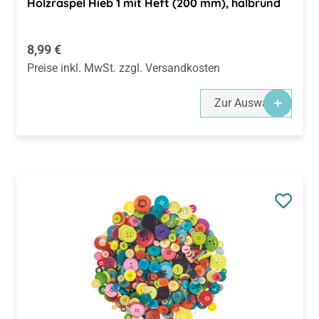
Holzraspel Hieb 1 mit Heft (200 mm), halbrund
Regulärer Preis:
8,99 €
Preise inkl. MwSt. zzgl. Versandkosten
Zur Auswahl