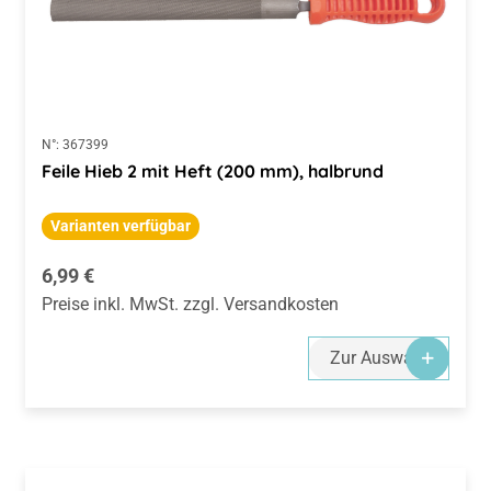
N°:
367399
Feile Hieb 2 mit Heft (200 mm), halbrund
Varianten verfügbar
Regulärer Preis:
6,99 €
Preise inkl. MwSt. zzgl. Versandkosten
Zur Auswahl