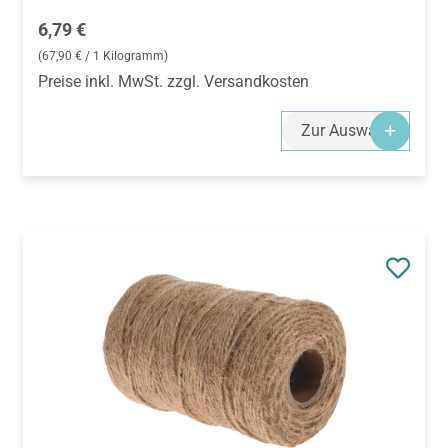
Regulärer Preis:
6,79 €
(67,90 € / 1 Kilogramm)
Preise inkl. MwSt. zzgl. Versandkosten
Zur Auswahl