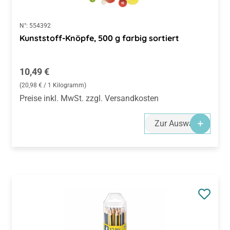
N°:
554392
Kunststoff-Knöpfe, 500 g farbig sortiert
Regulärer Preis:
10,49 €
(20,98 € / 1 Kilogramm)
Preise inkl. MwSt. zzgl. Versandkosten
Zur Auswahl