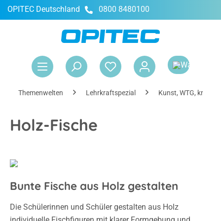
OPITEC Deutschland
0800 8480100
alt springen
War
Themenwelten
Lehrkraftspezial
Kunst, WTG, kreativ
Holz-Fische
Bunte Fische aus Holz gestalten
Die Schülerinnen und Schüler gestalten aus Holz
individuelle Fischfiguren mit klarer Formgebung und