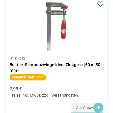
N°:
314592
Bastler-Schraubzwinge Ideal Zinkguss (50 x 150
mm)
Varianten verfügbar
Regulärer Preis:
7,99 €
Preise inkl. MwSt. zzgl. Versandkosten
Zur Auswahl