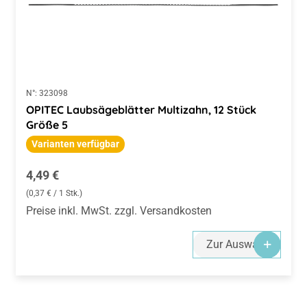
N°:
323098
OPITEC Laubsägeblätter Multizahn, 12 Stück
Größe 5
Varianten verfügbar
Regulärer Preis:
4,49 €
(0,37 € / 1 Stk.)
Preise inkl. MwSt. zzgl. Versandkosten
Zur Auswahl