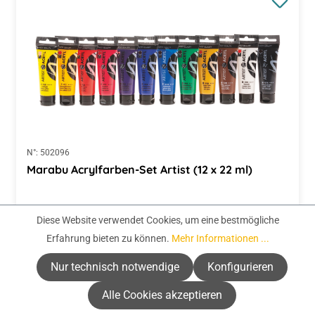
N°:
502096
Marabu Acrylfarben-Set Artist (12 x 22 ml)
Regulärer Preis:
22,99 €
Diese Website verwendet Cookies, um eine bestmögliche
(87,08 € / 1 Liter)
Erfahrung bieten zu können.
Mehr Informationen ...
Preise inkl. MwSt. zzgl. Versandkosten
Nur technisch notwendige
Konfigurieren
Zur Auswahl
Alle Cookies akzeptieren