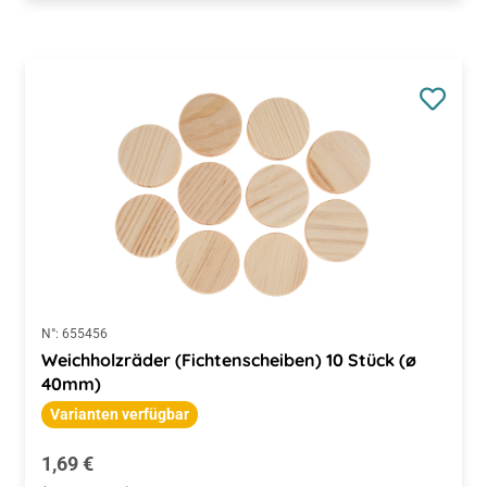
N°:
655456
Weichholzräder (Fichtenscheiben) 10 Stück (ø
40mm)
Varianten verfügbar
Regulärer Preis:
1,69 €