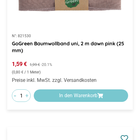
N°:
821530
GoGreen Baumwollband uni, 2 m dawn pink (25
mm)
Verkaufspreis:
1,59 €
Regulärer Preis:
1,99 €
-20.1%
(0,80 € / 1 Meter)
Preise inkl. MwSt. zzgl. Versandkosten
-
+
In den Warenkorb