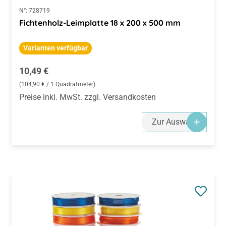
N°:
728719
Fichtenholz-Leimplatte 18 x 200 x 500 mm
Varianten verfügbar
Regulärer Preis:
10,49 €
(104,90 € / 1 Quadratmeter)
Preise inkl. MwSt. zzgl. Versandkosten
Zur Auswahl