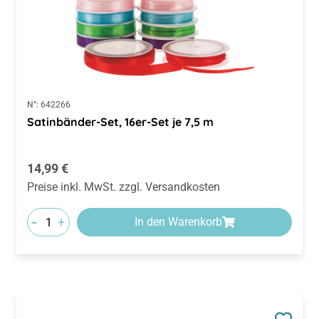
N°:
642266
Satinbänder-Set, 16er-Set je 7,5 m
Regulärer Preis:
14,99 €
Preise inkl. MwSt. zzgl. Versandkosten
-
+
In den Warenkorb