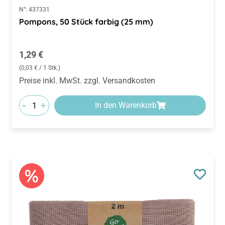
N°:
437331
Pompons, 50 Stück farbig (25 mm)
Regulärer Preis:
1,29 €
(0,03 € / 1 Stk.)
Preise inkl. MwSt. zzgl. Versandkosten
-
+
In den Warenkorb