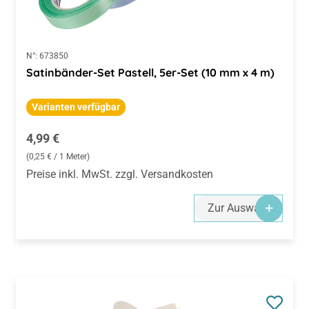
N°:
673850
Satinbänder-Set Pastell, 5er-Set (10 mm x 4 m)
Varianten verfügbar
Regulärer Preis:
4,99 €
(0,25 € / 1 Meter)
Preise inkl. MwSt. zzgl. Versandkosten
Zur Auswahl