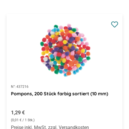
N°:
437216
Pompons, 200 Stück farbig sortiert (10 mm)
Regulärer Preis:
1,29 €
(0,01 € / 1 Stk.)
Preise inkl. MwSt. zzgl. Versandkosten