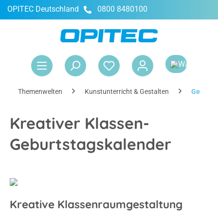
OPITEC Deutschland
0800 8480100
alt springen
War
Themenwelten
Kunstunterricht & Gestalten
Geburts
Kreativer Klassen-
Geburtstagskalender
Kreative Klassenraumgestaltung