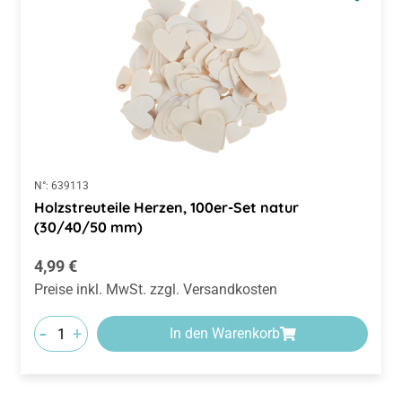
N°:
639113
Holzstreuteile Herzen, 100er-Set natur
(30/40/50 mm)
Regulärer Preis:
4,99 €
Preise inkl. MwSt. zzgl. Versandkosten
-
+
In den Warenkorb