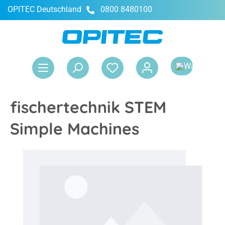
OPITEC Deutschland
0800 8480100
alt springen
War
fischertechnik STEM
Simple Machines
Bildergalerie überspringen