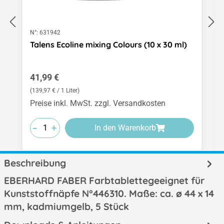
N°:
631942
Talens Ecoline mixing Colours (10 x 30 ml)
Regulärer Preis:
41,99 €
(139,97 € / 1 Liter)
Preise inkl. MwSt. zzgl. Versandkosten
-
-
-
+
+
+
In den Warenkorb
Beschreibung
EBERHARD FABER Farbtablettegeeignet für
Kunststoffnäpfe N°446310. Maße: ca. ø 44 x 14
mm, kadmiumgelb, 5 Stück