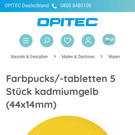
OPITEC Deutschland
0800 8480100
alt springen
War
Basteln & Gestalten
Malen & Zeichnen
Malen
Farbpucks/-tabletten 5
Stück kadmiumgelb
(44x14mm)
Bildergalerie überspringen