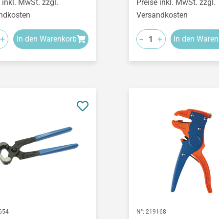
 inkl. MwSt. zzgl.
Preise inkl. MwSt. zzgl.
ndkosten
Versandkosten
-
+
+
In den Warenkorb
In den Waren
654
N°:
219168