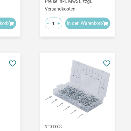
Preise inkl. MwSt. zzgl.
Versandkosten
-
+
korb
In den Warenkorb
N°:
313390