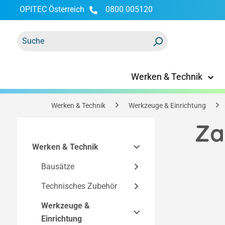
OPITEC Österreich
0800 005120
springen
Zur Hauptnavigation springen
Werken & Technik
Werken & Technik
Werkzeuge & Einrichtung
Za
Werken & Technik
Bausätze
Technisches Zubehör
Easy-Line Bausätze
Bausätze nach
Werkzeuge &
Bausatzkomponenten
Technik
Einrichtung
Elektronik