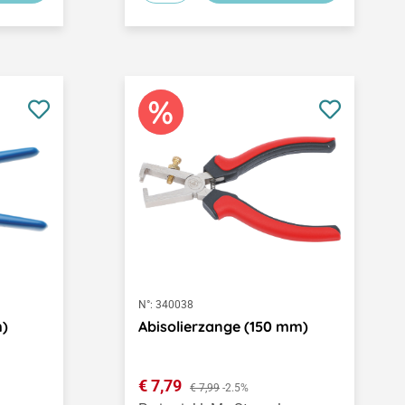
N°:
340038
m)
Abisolierzange (150 mm)
Verkaufspreis:
€ 7,79
Regulärer Preis:
€ 7,99
-2.5%