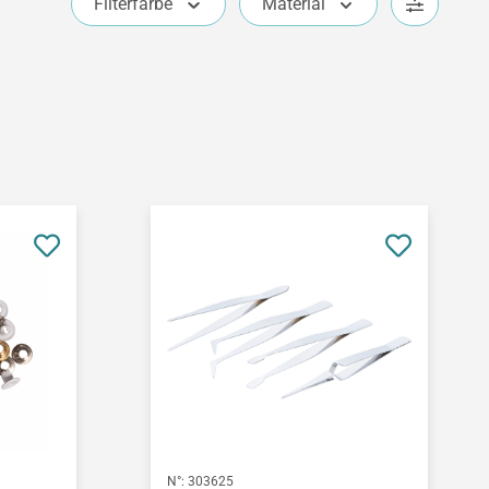
Filterfarbe
Material
N°:
303625