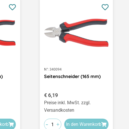
N°:
340094
m)
Seitenschneider (165 mm)
Regulärer Preis:
€ 6,19
Preise inkl. MwSt. zzgl.
Versandkosten
-
+
korb
In den Warenkorb