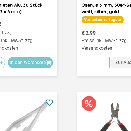
nieten Alu, 30 Stück
Ösen, ø 3 mm, 50er-Se
(3 x 6 mm)
weiß, silber, gold
Varianten verfügbar
ärer Preis:
5
Regulärer Preis:
€ 2,99
/ 1 Stk.)
 inkl. MwSt. zzgl.
Preise inkl. MwSt. zzgl.
ndkosten
Versandkosten
+
In den Warenkorb
Zur Au