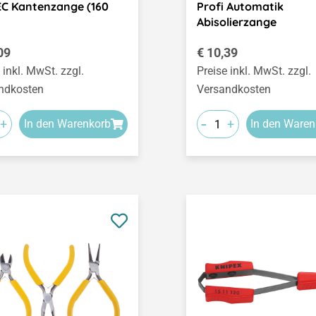
C Kantenzange (160
Profi Automatik
Abisolierzange
ärer Preis:
Regulärer Preis:
09
€ 10,39
 inkl. MwSt. zzgl.
Preise inkl. MwSt. zzgl.
ndkosten
Versandkosten
-
+
+
In den Warenkorb
In den Waren