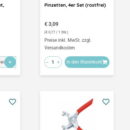
t,
Pinzetten, 4er Set (rostfrei)
Regulärer Preis:
€ 3,09
(€ 0,77 / 1 Stk.)
Preise inkl. MwSt. zzgl.
Versandkosten
-
+
swahl
In den Warenkorb