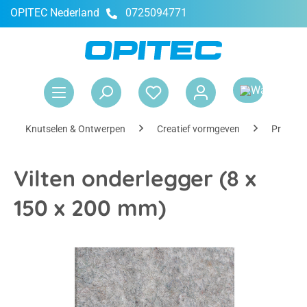
OPITEC Nederland
0725094771
hoofdinhoud
Win
Knutselen & Ontwerpen
Creatief vormgeven
Prikken
Vilten onderlegger (8 x
150 x 200 mm)
Afbeeldingengalerij overslaan