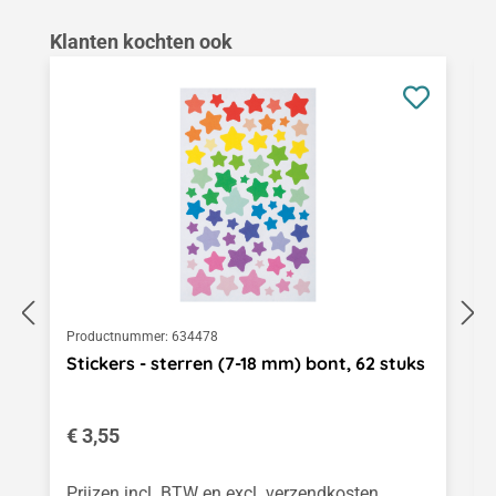
Productgalerij overslaan
Klanten kochten ook
Productnummer:
634478
Stickers - sterren (7-18 mm) bont, 62 stuks
Normale prijs:
€ 3,55
Prijzen incl. BTW en excl. verzendkosten