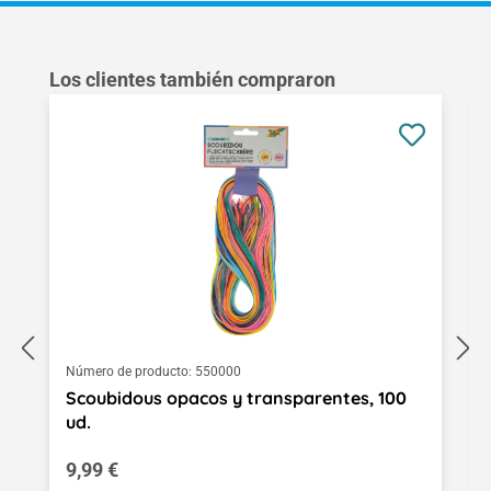
Omitir la galería de productos
Los clientes también compraron
Número de producto:
550000
Scoubidous opacos y transparentes, 100
ud.
Precio normal:
9,99 €