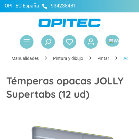
OPITEC España
934238481
enido principal
El 
Manualidades
Pintura y dibujo
Pintar
Acuarel
Témperas opacas JOLLY
Supertabs (12 ud)
Omitir galería de imágenes