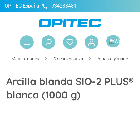
OPITEC España
934238481
enido principal
El 
Manualidades
Diseño creativo
Amasar y modelar
Arcilla blanda SIO-2 PLUS®
blanca (1000 g)
Omitir galería de imágenes