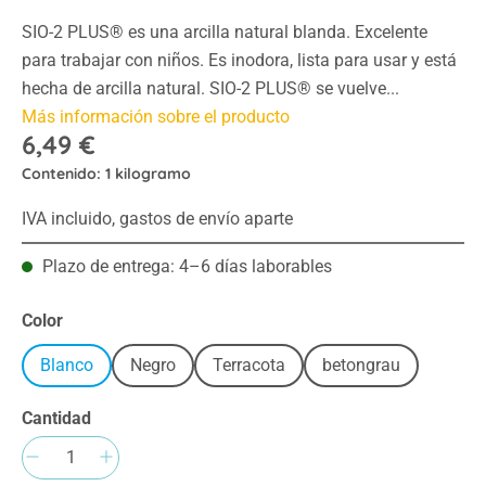
SIO-2 PLUS® es una arcilla natural blanda. Excelente
para trabajar con niños. Es inodora, lista para usar y está
hecha de arcilla natural. SIO-2 PLUS® se vuelve...
Más información sobre el producto
6,49 €
Contenido:
1 kilogramo
IVA incluido, gastos de envío aparte
Plazo de entrega: 4–6 días laborables
Seleccione
Color
Blanco
Negro
Terracota
betongrau
Cantidad
Cantidad del producto: introduce la cantida