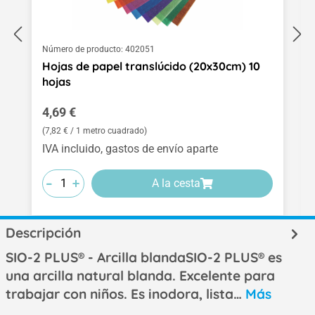
Número de producto:
402051
Hojas de papel translúcido (20x30cm) 10
hojas
Precio normal:
4,69 €
(7,82 € / 1 metro cuadrado)
IVA incluido, gastos de envío aparte
-
-
-
+
+
+
A la cesta
Descripción
SIO-2 PLUS® - Arcilla blandaSIO-2 PLUS® es
una arcilla natural blanda. Excelente para
trabajar con niños. Es inodora, lista…
Más