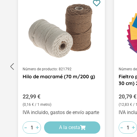
Número de producto:
821792
Número de
Hilo de macramé (70 m/200 g)
Fieltro
30 cm) 
Precio normal:
Precio 
22,99 €
20,79 €
(0,16 € / 1 metro)
(12,83 € /
IVA incluido, gastos de envío aparte
IVA incl
-
-
-
-
-
-
+
+
+
+
+
+
A la cesta