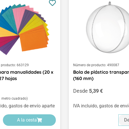
 producto:
663129
Número de producto:
490087
 para manualidades (20 x
Bola de plástico transpa
27 hojas
(160 mm)
normal:
Precio normal:
Desde
5,39 €
 1 metro cuadrado)
uido, gastos de envío aparte
IVA incluido, gastos de env
A la cesta
De