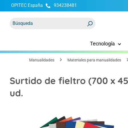
OPITEC España
934238481
 búsqueda
Saltar a la navegación principal
Tecnología
Manualidades
Materiales para manualidades
Surtido de fieltro (700 x 4
ud.
Omitir galería de imágenes