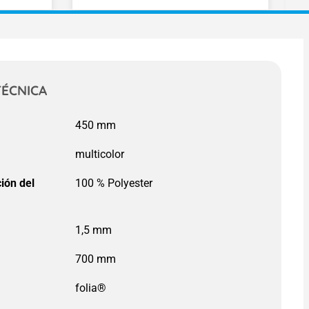
TÉCNICA
450 mm
ión del
100 % Polyester
700 mm
folia®