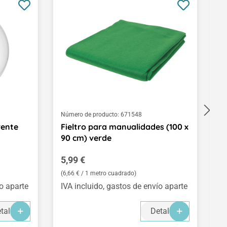
Número de producto:
671548
Nú
rente
Fieltro para manualidades (100 x
M
90 cm) verde
p
Precio normal:
P
5,99 €
2
(6,66 € / 1 metro cuadrado)
ío aparte
IVA incluido, gastos de envío aparte
IV
-
-
-
talles
Detalles