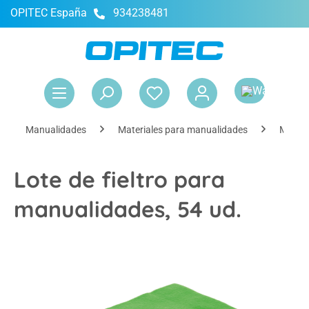
OPITEC España
934238481
enido principal
El 
Manualidades
Materiales para manualidades
Materi
Lote de fieltro para
manualidades, 54 ud.
Omitir galería de imágenes