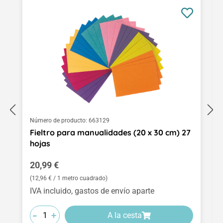
Número de producto:
663129
Fieltro para manualidades (20 x 30 cm) 27
hojas
Precio normal:
20,99 €
(12,96 € / 1 metro cuadrado)
IVA incluido, gastos de envío aparte
-
-
-
+
+
+
A la cesta