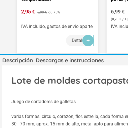
Precio de venta:
Precio 
2,95 €
Precio normal:
6,99 €
5,99 €
-50.75%
(0,70 € / 1
IVA incluido, gastos de envío aparte
IVA incl
Detalles
Descripción
Descargas e instrucciones
Lote de moldes cortapasta
Juego de cortadores de galletas
varias formas: círculo, corazón, flor, estrella, cada forma
30 - 70 mm, aprox. 15 mm de alto, metal apto para alimen