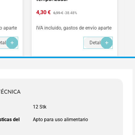
Precio de venta:
P
4,30 €
Precio normal:
3
6,99 €
-38.48%
ío aparte
IVA incluido, gastos de envío aparte
IV
-
-
-
talles
Detalles
TÉCNICA
:
sticas del
: