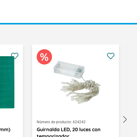
Número de producto:
624242
Nú
0 mm)
Guirnalda LED, 20 luces con
L
temporizador