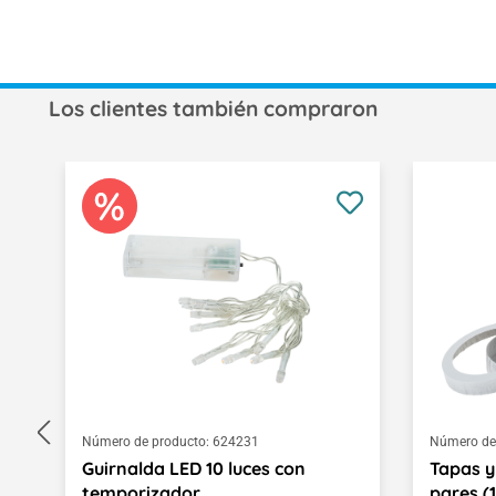
Los clientes también compraron
Omitir la galería de productos
Número de producto:
624231
Número de
Guirnalda LED 10 luces con
Tapas y
temporizador
pares (