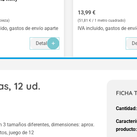
normal:
Precio normal:
13,99 €
 pieza)
(51,81 € / 1 metro cuadrado)
uido, gastos de envío aparte
IVA incluido, gastos de env
Detalles
De
s, 12 ud.
FICHA 
Cantidad
Caracterí
 en 3 tamaños diferentes, dimensiones: aprox.
producto
tos, juego de 12