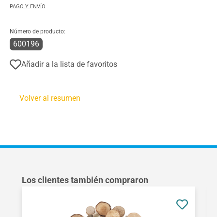
PAGO Y ENVÍO
Número de producto:
600196
Añadir a la lista de favoritos
Volver al resumen
Omitir la galería de productos
Los clientes también compraron