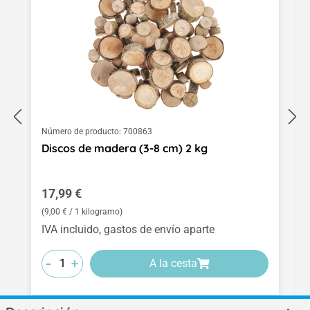
Número de producto:
700863
Discos de madera (3-8 cm) 2 kg
Precio normal:
17,99 €
(9,00 € / 1 kilogramo)
IVA incluido, gastos de envío aparte
-
-
-
+
+
+
A la cesta