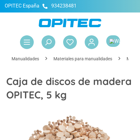
OPITEC España
934238481
enido principal
El 
Manualidades
Materiales para manualidades
Materi
Caja de discos de madera
OPITEC, 5 kg
Omitir galería de imágenes