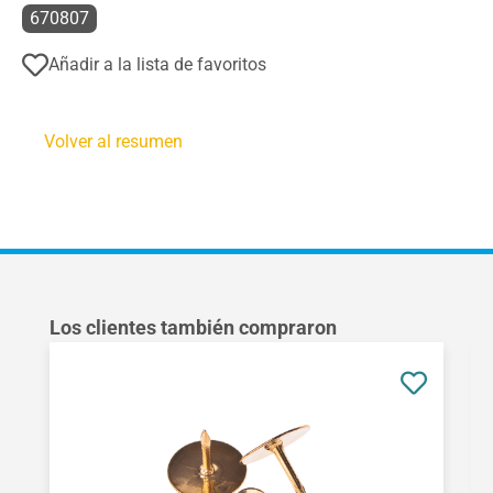
670807
Añadir a la lista de favoritos
Volver al resumen
Omitir la galería de productos
Los clientes también compraron