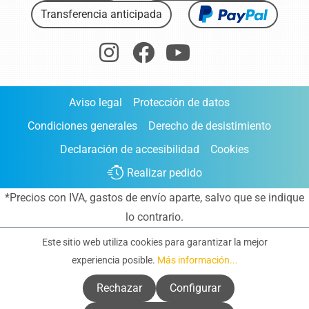
Transferencia anticipada
Aviso legal
Protección de datos
Condiciones generales
Derecho de desistimiento
Declaración de accesibilidad
Cookies
Realizar pedido
*Precios con IVA,
gastos de envío aparte
, salvo que se indique
lo contrario.
Este sitio web utiliza cookies para garantizar la mejor
experiencia posible.
Más información...
Rechazar
Configurar