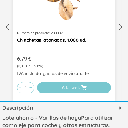
Número de producto:
280037
Chinchetas latonadas, 1.000 ud.
Precio normal:
6,79 €
(0,01 € / 1 pieza)
IVA incluido, gastos de envío aparte
-
-
-
+
+
+
A la cesta
Descripción
Lote ahorro - Varillas de hayaPara utilizar
como eje para coche y otras estructuras.