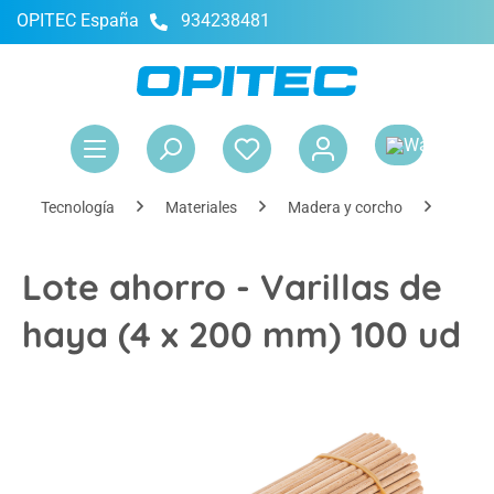
OPITEC España
934238481
enido principal
El 
Tecnología
Materiales
Madera y corcho
Mader
Lote ahorro - Varillas de
haya (4 x 200 mm) 100 ud
Omitir galería de imágenes