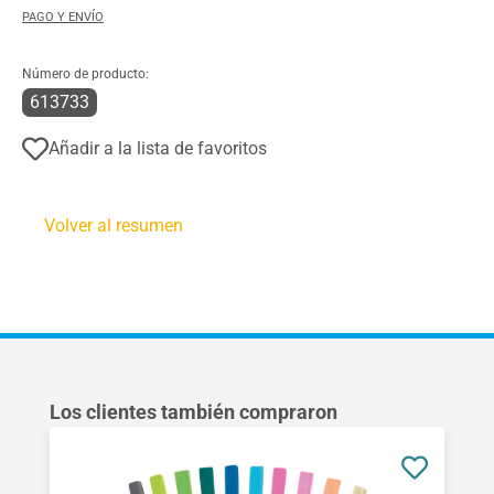
PAGO Y ENVÍO
Número de producto:
613733
Añadir a la lista de favoritos
Volver al resumen
Omitir la galería de productos
Los clientes también compraron