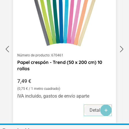
Número de producto:
670461
Papel crespón - Trend (50 x 200 cm) 10
rollos
Precio normal:
7,49 €
(0,75 € / 1 metro cuadrado)
IVA incluido, gastos de envío aparte
Detalles