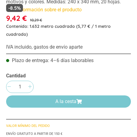
motivos y colores. Medidas: 240 x 340 mm, 20 hojas.
-8.5%
Más información sobre el producto
9,42 €
10,29 €
Contenido:
1.632 metro cuadrado
(5,77 € / 1 metro
cuadrado)
IVA incluido, gastos de envío aparte
Plazo de entrega: 4–6 días laborables
Cantidad
Cantidad del producto: introduce la cantida
A la cesta
VALOR MÍNIMO DEL PEDIDO
ENVÍO GRATUITO A PARTIR DE 150 €