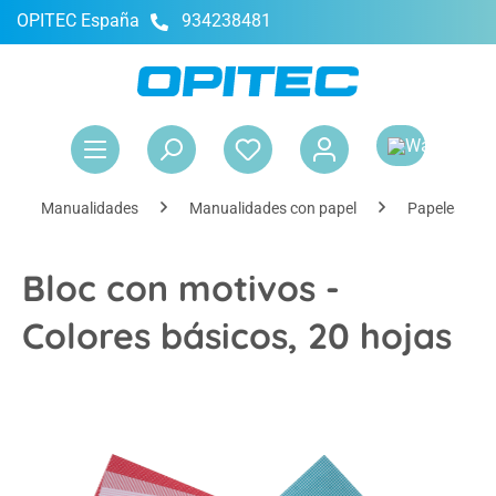
OPITEC España
934238481
enido principal
El 
Manualidades
Manualidades con papel
Papeles par
Bloc con motivos -
Colores básicos, 20 hojas
Omitir galería de imágenes