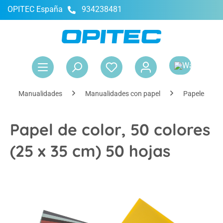
OPITEC España
934238481
enido principal
El 
Manualidades
Manualidades con papel
Papeles bási
Papel de color, 50 colores
(25 x 35 cm) 50 hojas
Omitir galería de imágenes