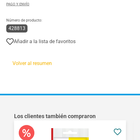
PAGO Y ENVÍO
Número de producto:
428813
Añadir a la lista de favoritos
Volver al resumen
Omitir la galería de productos
Los clientes también compraron