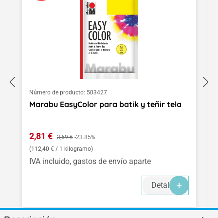
Número de producto:
503427
Marabu EasyColor para batik y teñir tela
Precio de venta:
2,81 €
Precio normal:
3,69 €
-23.85%
(112,40 € / 1 kilogramo)
IVA incluido, gastos de envío aparte
Detalles