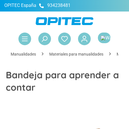
OPITEC España
934238481
enido principal
El 
Manualidades
Materiales para manualidades
Materi
Bandeja para aprender a
contar
Omitir galería de imágenes