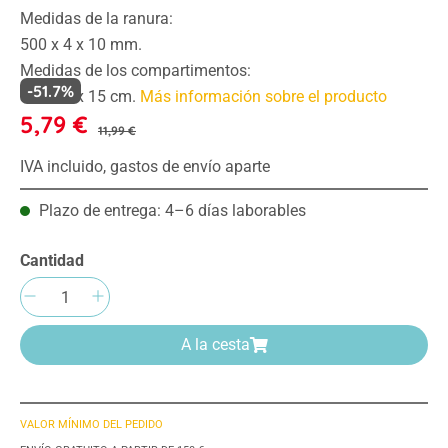
Medidas de la ranura:
500 x 4 x 10 mm.
Medidas de los compartimentos:
-51.7%
80 x 90 x 15 cm.
Más información sobre el producto
5,79 €
11,99 €
IVA incluido, gastos de envío aparte
Plazo de entrega: 4–6 días laborables
Cantidad
Cantidad del producto: introduce la cantida
A la cesta
VALOR MÍNIMO DEL PEDIDO