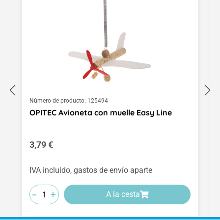
Número de producto:
125494
OPITEC Avioneta con muelle Easy Line
Precio normal:
3,79 €
IVA incluido, gastos de envío aparte
-
-
-
+
+
+
A la cesta