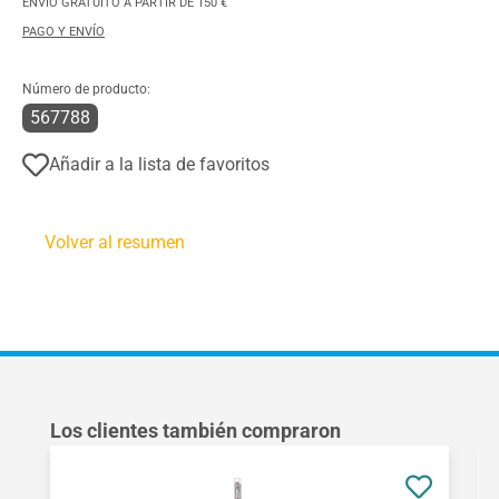
ENVÍO GRATUITO A PARTIR DE 150 €
PAGO Y ENVÍO
Número de producto:
567788
Añadir a la lista de favoritos
Volver al resumen
Omitir la galería de productos
Los clientes también compraron