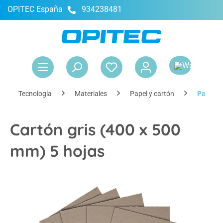
OPITEC España
934238481
enido principal
El 
Tecnología
Materiales
Papel y cartón
Papel y 
Cartón gris (400 x 500
mm) 5 hojas
Omitir galería de imágenes