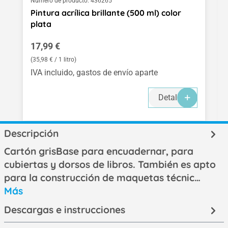
Número de producto:
436265
Pintura acrílica brillante (500 ml) color
plata
Precio normal:
17,99 €
(35,98 € / 1 litro)
IVA incluido, gastos de envío aparte
Detalles
Descripción
Cartón grisBase para encuadernar, para
cubiertas y dorsos de libros. También es apto
para la construcción de maquetas técnic…
Más
Descargas e instrucciones