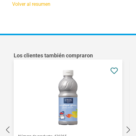
Volver al resumen
Omitir la galería de productos
Los clientes también compraron