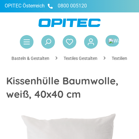
OPITEC Österreich
0800 005120
alt springen
War
Basteln & Gestalten
Textiles Gestalten
Textilien färb
Kissenhülle Baumwolle,
weiß, 40x40 cm
Bildergalerie überspringen