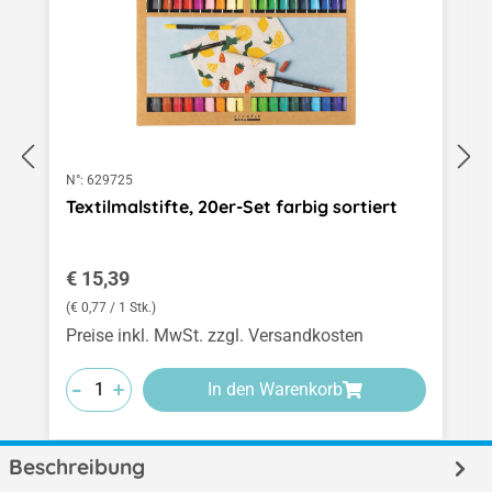
N°:
629725
Textilmalstifte, 20er-Set farbig sortiert
Regulärer Preis:
€ 15,39
(€ 0,77 / 1 Stk.)
Preise inkl. MwSt. zzgl. Versandkosten
-
-
-
+
+
+
In den Warenkorb
Beschreibung