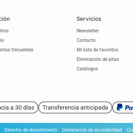
ción
Servicios
tros
Newsletter
ío
Contacto
ntas frecuentes
Mi lista de favoritos
Eliminación de pilas
Catálogos
cia a 30 días
Transferencia anticipada
Derecho de desistimiento
Declaración de accesibilidad
Co