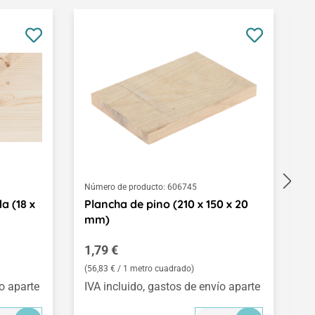
Número de producto:
606745
Nú
a (18 x
Plancha de pino (210 x 150 x 20
L
mm)
p
Precio normal:
P
1,79 €
2
(56,83 € / 1 metro cuadrado)
(2
ío aparte
IVA incluido, gastos de envío aparte
IV