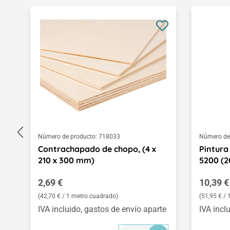
Omitir la galería de productos
Número de producto:
718033
Número de
Contrachapado de chopo, (4 x
Pintura
210 x 300 mm)
5200 (2
Precio normal:
Precio 
2,69 €
10,39 €
(42,70 € / 1 metro cuadrado)
(51,95 € / 1
IVA incluido, gastos de envío aparte
IVA incl