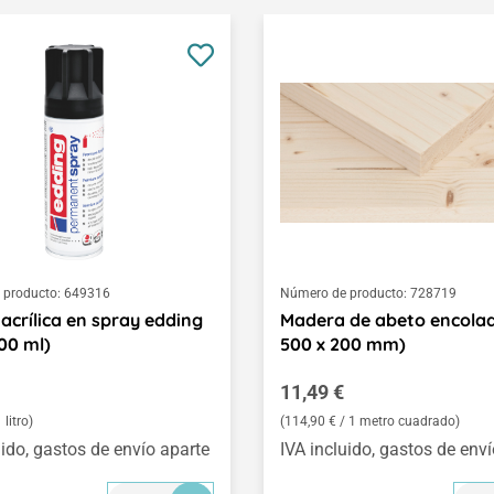
 producto:
649316
Número de producto:
728719
 acrílica en spray edding
Madera de abeto encolad
00 ml)
500 x 200 mm)
normal:
Precio normal:
11,49 €
 litro)
(114,90 € / 1 metro cuadrado)
uido, gastos de envío aparte
IVA incluido, gastos de env