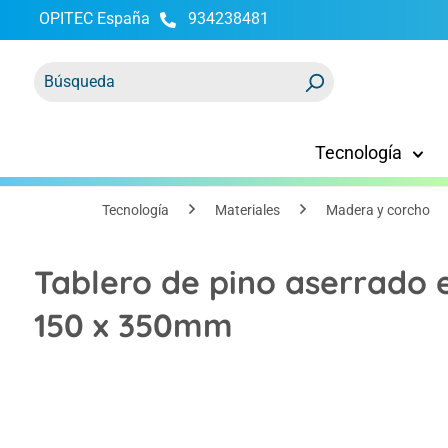
OPITEC España
934238481
 búsqueda
Saltar a la navegación principal
Tecnología
Tecnología
Materiales
Madera y corcho
Tablero de pino aserrado 
150 x 350mm
Omitir galería de imágenes