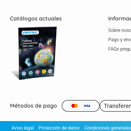
Catálogos actuales
Informa
Sobre noso
Pago y env
FAQs pregu
Métodos de pago
Transferen
Aviso legal
Protección de datos
Condiciones generales