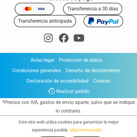
Transferencia a 30 días
Transferencia anticipada
Aviso legal
Protección de datos
Condiciones generales
Derecho de desistimiento
Declaración de accesibilidad
Cookies
Realizar pedido
*Precios con IVA,
gastos de envío aparte
, salvo que se indique
lo contrario.
Este sitio web utiliza cookies para garantizar la mejor
experiencia posible.
Más información...