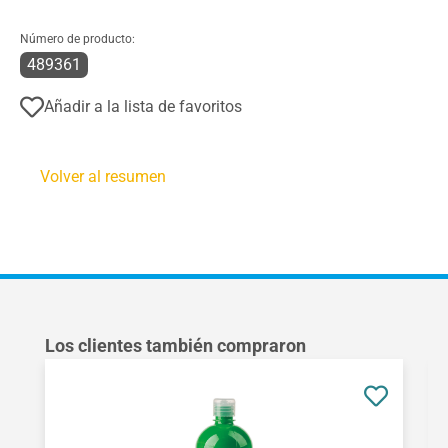
Número de producto:
489361
Añadir a la lista de favoritos
Volver al resumen
Omitir la galería de productos
Los clientes también compraron