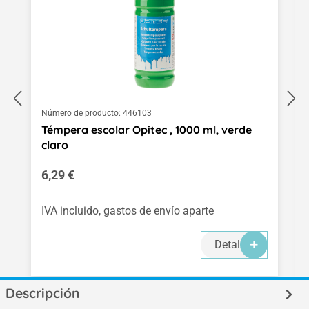
Número de producto:
446103
Témpera escolar Opitec , 1000 ml, verde
claro
Precio normal:
6,29 €
IVA incluido, gastos de envío aparte
Detalles
Descripción