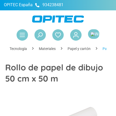
OPITEC España
934238481
enido principal
El 
Tecnología
Materiales
Papel y cartón
Papel y 
Rollo de papel de dibujo
50 cm x 50 m
Omitir galería de imágenes