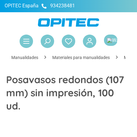
OPITEC España
934238481
enido principal
El 
Manualidades
Materiales para manualidades
Materi
Posavasos redondos (107
mm) sin impresión, 100
ud.
Omitir galería de imágenes