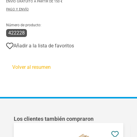
ENVÍO GRATUITO A PARTIR DE 150 €
PAGO Y ENVÍO
Número de producto:
422228
Añadir a la lista de favoritos
Volver al resumen
Omitir la galería de productos
Los clientes también compraron