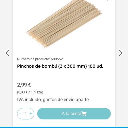
Número de producto:
608552
Pinchos de bambú (3 x 300 mm) 100 ud.
Precio normal:
2,99 €
(0,03 € / 1 pieza)
IVA incluido, gastos de envío aparte
-
-
-
+
+
+
A la cesta