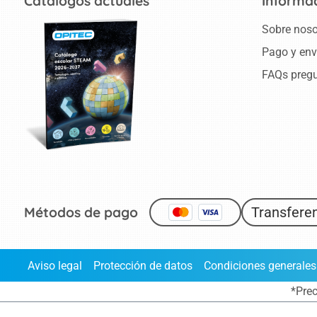
Catálogos actuales
Informa
Sobre noso
Pago y env
FAQs pregu
Métodos de pago
Transferen
Aviso legal
Protección de datos
Condiciones generales
*Prec