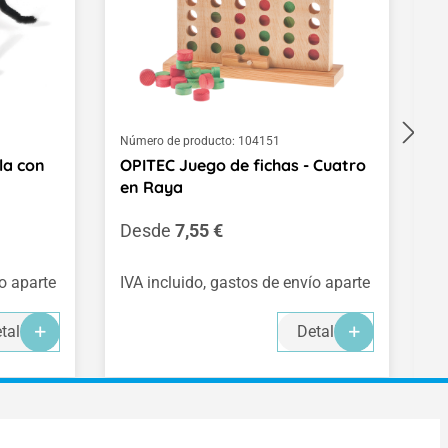
Número de producto:
104151
Nú
la con
OPITEC Juego de fichas - Cuatro
R
en Raya
m
Precio normal:
P
Desde
7,55 €
5
(0
ío aparte
IVA incluido, gastos de envío aparte
IV
talles
Detalles