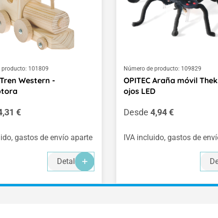
 producto:
101809
Número de producto:
109829
Tren Western -
OPITEC Araña móvil Thek
tora
ojos LED
normal:
Precio normal:
4,31 €
Desde
4,94 €
uido, gastos de envío aparte
IVA incluido, gastos de env
Detalles
De