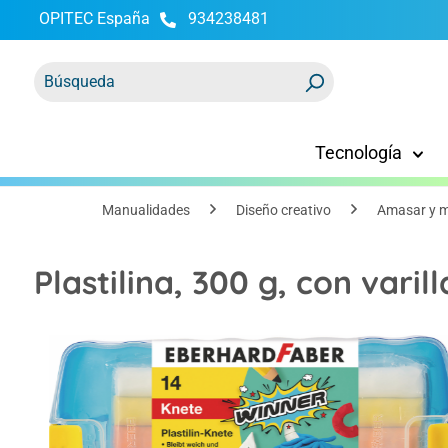
OPITEC España
934238481
 búsqueda
Saltar a la navegación principal
Tecnología
Manualidades
Diseño creativo
Amasar y m
Plastilina, 300 g, con varill
Omitir galería de imágenes