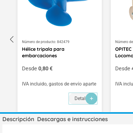
Número de producto:
842479
Número de
Hélice tripala para
OPITEC 
embarcaciones
Locomo
Precio normal:
Precio 
Desde
0,80 €
Desde
IVA incluido, gastos de envío aparte
IVA incl
Detalles
Descripción
Descargas e instrucciones