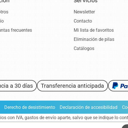
ción
Servicios
tros
Newsletter
ío
Contacto
ntas frecuentes
Mi lista de favoritos
Eliminación de pilas
Catálogos
cia a 30 días
Transferencia anticipada
Derecho de desistimiento
Declaración de accesibilidad
Co
ios con IVA,
gastos de envío aparte
, salvo que se indique lo cont