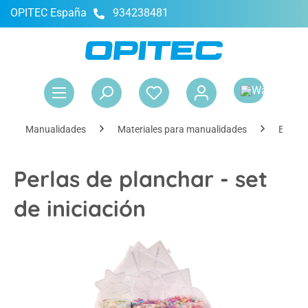
OPITEC España
934238481
enido principal
El 
Manualidades
Materiales para manualidades
Elemen
Perlas de planchar - set
de iniciación
Omitir galería de imágenes