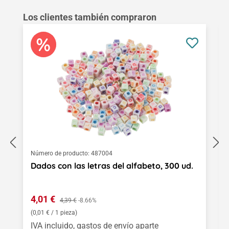
Omitir la galería de productos
Los clientes también compraron
Número de producto:
487004
Dados con las letras del alfabeto, 300 ud.
Precio de venta:
4,01 €
Precio normal:
4,39 €
-8.66%
(0,01 € / 1 pieza)
IVA incluido, gastos de envío aparte