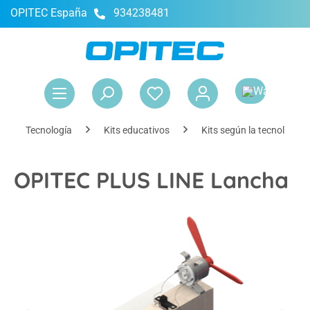
OPITEC España
934238481
enido principal
El 
Tecnología
Kits educativos
Kits según la tecnología
OPITEC PLUS LINE Lancha
Omitir galería de imágenes