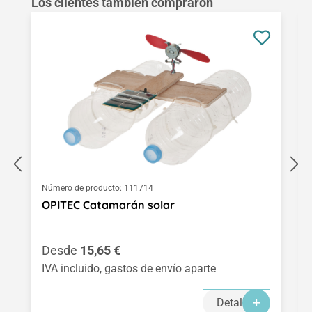
Omitir la galería de productos
Los clientes también compraron
Número de producto:
111714
OPITEC Catamarán solar
Precio normal:
Desde
15,65 €
IVA incluido, gastos de envío aparte
Detalles