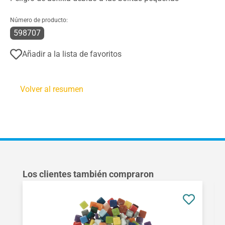
Número de producto:
598707
Añadir a la lista de favoritos
Volver al resumen
Omitir la galería de productos
Los clientes también compraron