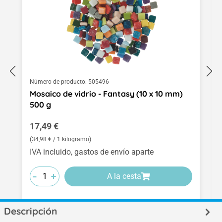
Número de producto:
505496
Mosaico de vidrio - Fantasy (10 x 10 mm)
500 g
Precio normal:
17,49 €
(34,98 € / 1 kilogramo)
IVA incluido, gastos de envío aparte
-
-
-
+
+
+
A la cesta
Descripción