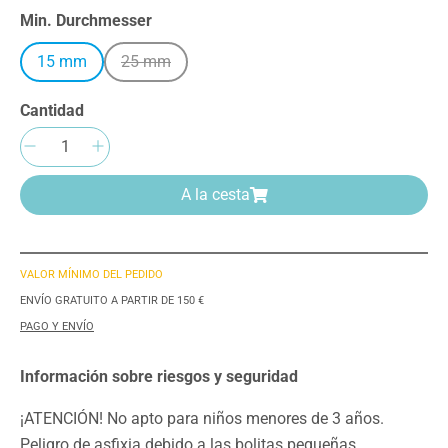
Seleccione
Min. Durchmesser
15 mm
25 mm
(Esta opción no está disponible en este momento
Cantidad
Cantidad del producto: introduce la cantida
A la cesta
VALOR MÍNIMO DEL PEDIDO
ENVÍO GRATUITO A PARTIR DE 150 €
PAGO Y ENVÍO
Información sobre riesgos y seguridad
¡ATENCIÓN! No apto para niños menores de 3 años.
Peligro de asfixia debido a las bolitas pequeñas