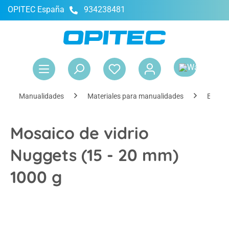
OPITEC España
934238481
enido principal
El 
Manualidades
Materiales para manualidades
Elemen
Mosaico de vidrio
Nuggets (15 - 20 mm)
1000 g
Omitir galería de imágenes