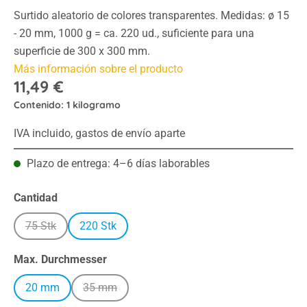
Surtido aleatorio de colores transparentes. Medidas: ø 15
- 20 mm, 1000 g = ca. 220 ud., suficiente para una
superficie de 300 x 300 mm.
Más información sobre el producto
11,49 €
Contenido:
1 kilogramo
IVA incluido, gastos de envío aparte
Plazo de entrega: 4–6 días laborables
Seleccione
Cantidad
75 Stk
220 Stk
(Esta opción no está disponible en este momento.)
Seleccione
Max. Durchmesser
20 mm
35 mm
(Esta opción no está disponible en este momento