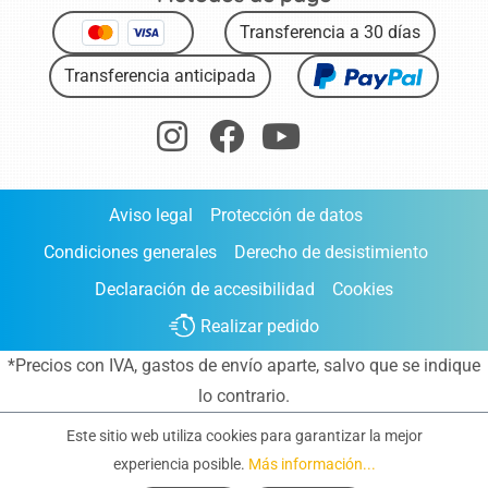
Transferencia a 30 días
Transferencia anticipada
Aviso legal
Protección de datos
Condiciones generales
Derecho de desistimiento
Declaración de accesibilidad
Cookies
Realizar pedido
*Precios con IVA,
gastos de envío aparte
, salvo que se indique
lo contrario.
Este sitio web utiliza cookies para garantizar la mejor
experiencia posible.
Más información...