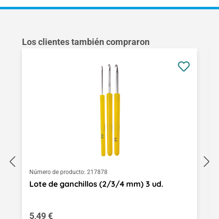
Omitir la galería de productos
Los clientes también compraron
Número de producto:
217878
Lote de ganchillos (2/3/4 mm) 3 ud.
Precio normal:
5,49 €