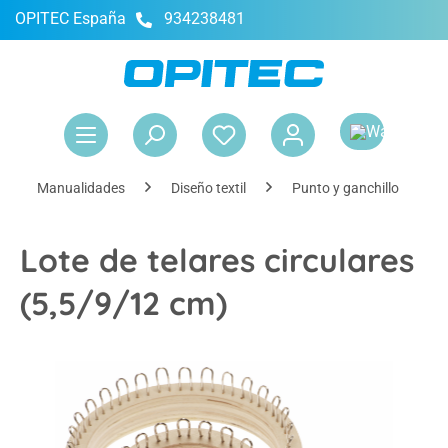
OPITEC España
934238481
enido principal
El 
Manualidades
Diseño textil
Punto y ganchillo
Lote de telares circulares
(5,5/9/12 cm)
Omitir galería de imágenes