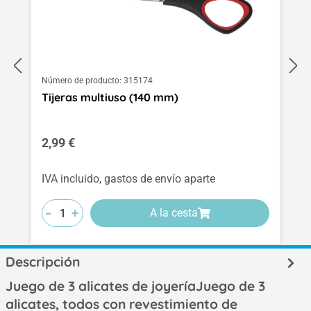
Número de producto:
315174
Tijeras multiuso (140 mm)
Precio normal:
2,99 €
IVA incluido, gastos de envío aparte
-
-
-
+
+
+
A la cesta
Descripción
Juego de 3 alicates de joyeríaJuego de 3
alicates, todos con revestimiento de