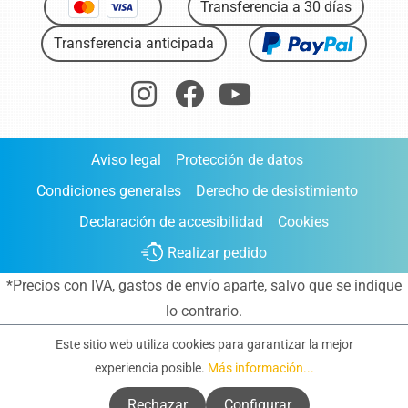
Transferencia a 30 días
Transferencia anticipada
Aviso legal
Protección de datos
Condiciones generales
Derecho de desistimiento
Declaración de accesibilidad
Cookies
Realizar pedido
*Precios con IVA,
gastos de envío aparte
, salvo que se indique
lo contrario.
Este sitio web utiliza cookies para garantizar la mejor
experiencia posible.
Más información...
Rechazar
Configurar