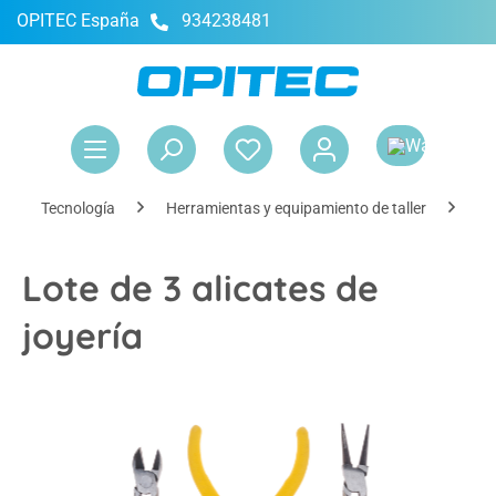
OPITEC España
934238481
enido principal
El 
Tecnología
Herramientas y equipamiento de taller
He
Lote de 3 alicates de
joyería
Omitir galería de imágenes