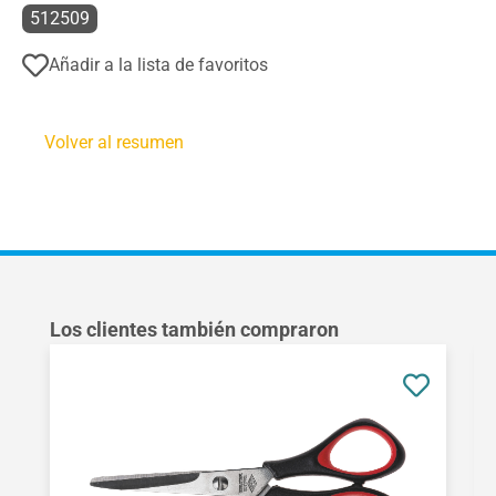
512509
Añadir a la lista de favoritos
Volver al resumen
Omitir la galería de productos
Los clientes también compraron