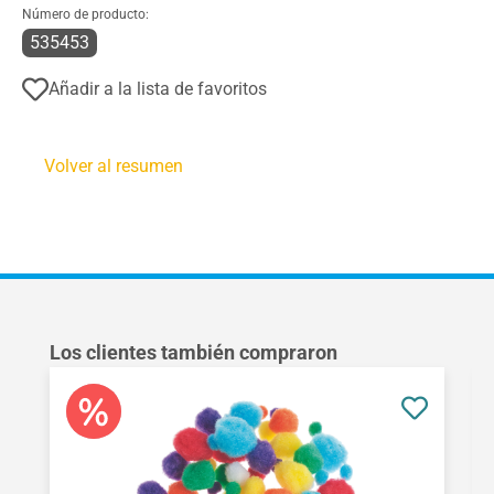
Número de producto:
535453
Añadir a la lista de favoritos
Volver al resumen
Omitir la galería de productos
Los clientes también compraron