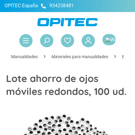
OPITEC España
934238481
enido principal
El 
Manualidades
Materiales para manualidades
Elemen
Lote ahorro de ojos
móviles redondos, 100 ud.
Omitir galería de imágenes