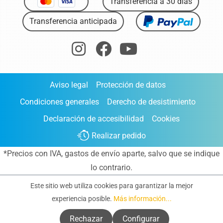
Transferencia a 30 días
Transferencia anticipada
Aviso legal
Protección de datos
Condiciones generales
Derecho de desistimiento
Declaración de accesibilidad
Cookies
Realizar pedido
*Precios con IVA,
gastos de envío aparte
, salvo que se indique
lo contrario.
Este sitio web utiliza cookies para garantizar la mejor
experiencia posible.
Más información...
Rechazar
Configurar