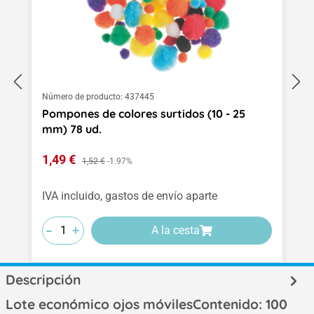
Número de producto:
437445
Pompones de colores surtidos (10 - 25
mm) 78 ud.
Precio de venta:
1,49 €
Precio normal:
1,52 €
-1.97%
IVA incluido, gastos de envío aparte
-
-
-
+
+
+
A la cesta
Descripción
Lote económico ojos móvilesContenido: 100