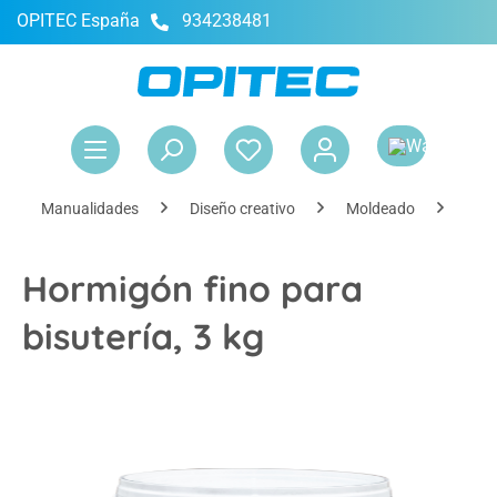
OPITEC España
934238481
enido principal
El 
Manualidades
Diseño creativo
Moldeado
Mas
Hormigón fino para
bisutería, 3 kg
Omitir galería de imágenes