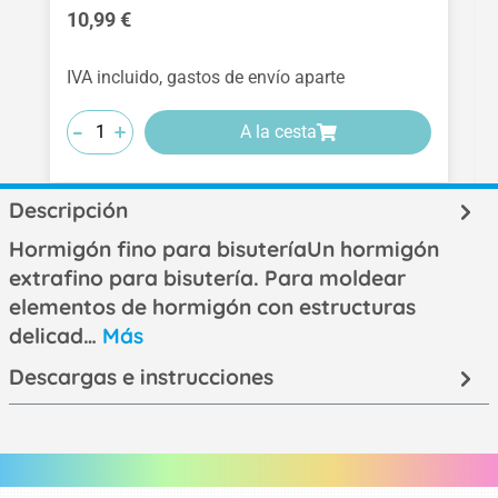
Precio normal:
10,99 €
IVA incluido, gastos de envío aparte
-
-
-
+
+
+
A la cesta
Descripción
Hormigón fino para bisuteríaUn hormigón
extrafino para bisutería. Para moldear
elementos de hormigón con estructuras
delicad…
Más
Descargas e instrucciones