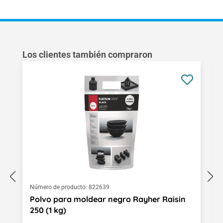
Omitir la galería de productos
Los clientes también compraron
Número de producto:
822639
Polvo para moldear negro Rayher Raisin
250 (1 kg)