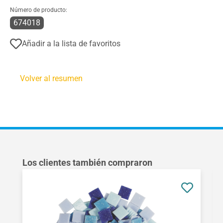
Número de producto:
674018
Añadir a la lista de favoritos
Volver al resumen
Omitir la galería de productos
Los clientes también compraron