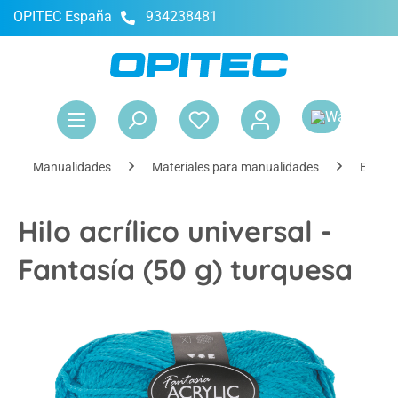
OPITEC España
934238481
enido principal
El 
Manualidades
Materiales para manualidades
Elemen
Hilo acrílico universal -
Fantasía (50 g) turquesa
Omitir galería de imágenes