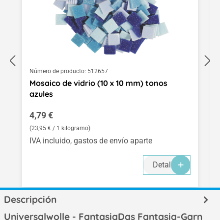
Número de producto:
512657
Mosaico de vidrio (10 x 10 mm) tonos
azules
Precio normal:
4,79 €
(23,95 € / 1 kilogramo)
IVA incluido, gastos de envío aparte
Detalles
Descripción
Universalwolle - FantasiaDas Fantasia-Garn