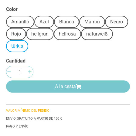
Seleccione
Color
Amarillo
Azul
Blanco
Marrón
Negro
Rojo
hellgrün
hellrosa
naturweiß
türkis
Cantidad
Cantidad del producto: introduce la cantida
A la cesta
VALOR MÍNIMO DEL PEDIDO
ENVÍO GRATUITO A PARTIR DE 150 €
PAGO Y ENVÍO