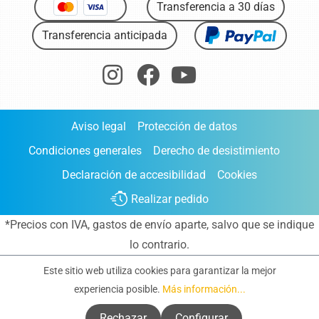
Transferencia a 30 días
Transferencia anticipada
Aviso legal
Protección de datos
Condiciones generales
Derecho de desistimiento
Declaración de accesibilidad
Cookies
Realizar pedido
*Precios con IVA,
gastos de envío aparte
, salvo que se indique
lo contrario.
Este sitio web utiliza cookies para garantizar la mejor
experiencia posible.
Más información...
Rechazar
Configurar