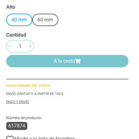
Seleccione
Alto
40 mm
60 mm
Cantidad
Cantidad del producto: introduce la can
A la cesta
VALOR MÍNIMO DEL PEDIDO
ENVÍO GRATUITO A PARTIR DE 150 €
PAGO Y ENVÍO
Número de producto:
617874
Añadir a la lista de favoritos