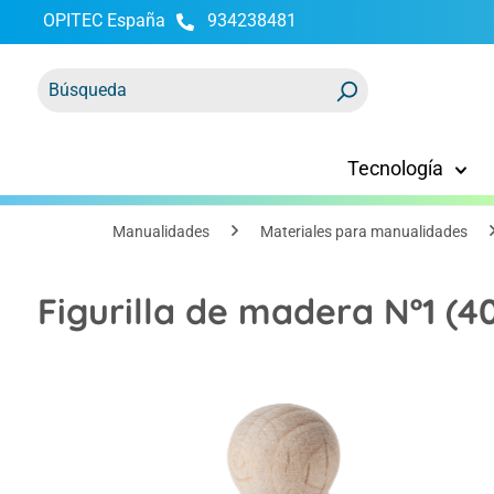
OPITEC España
934238481
 búsqueda
Saltar a la navegación principal
Tecnología
Manualidades
Materiales para manualidades
Figurilla de madera Nº1 (
Omitir galería de imágenes