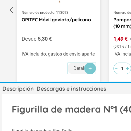
Número de producto:
113093
Número de
OPITEC Móvil gaviota/pelícano
Pompone
(10 mm)
Precio normal:
Precio 
Desde
5,30 €
1,49 €
(0,01 € / 1
IVA incluido, gastos de envío aparte
IVA incl
-
-
-
+
+
+
Detalles
Descripción
Descargas e instrucciones
Figurilla de madera Nº1 (
Figurilla de madera Peg Dolls