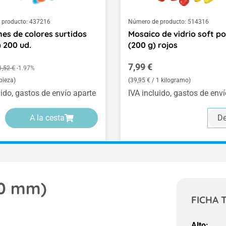
 producto:
437216
Número de producto:
514316
s de colores surtidos
Mosaico de vidrio soft po
 200 ud.
(200 g) rojos
de venta:
Precio normal:
Precio normal:
7,99 €
1,52 €
-1.97%
 pieza)
(39,95 € / 1 kilogramo)
uido, gastos de envío aparte
IVA incluido, gastos de env
A la cesta
De
40 mm)
FICHA 
Alto: